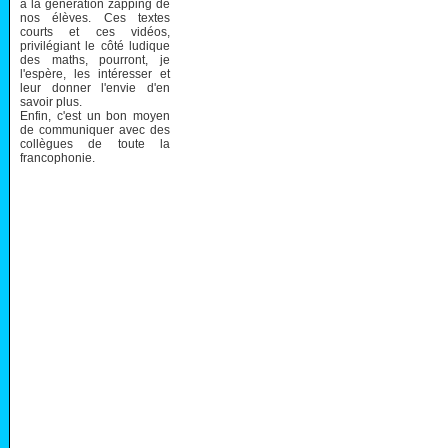
à la génération zapping de
nos élèves. Ces textes
courts et ces vidéos,
privilégiant le côté ludique
des maths, pourront, je
l'espère, les intéresser et
leur donner l'envie d'en
savoir plus.
Enfin, c'est un bon moyen
de communiquer avec des
collègues de toute la
francophonie.