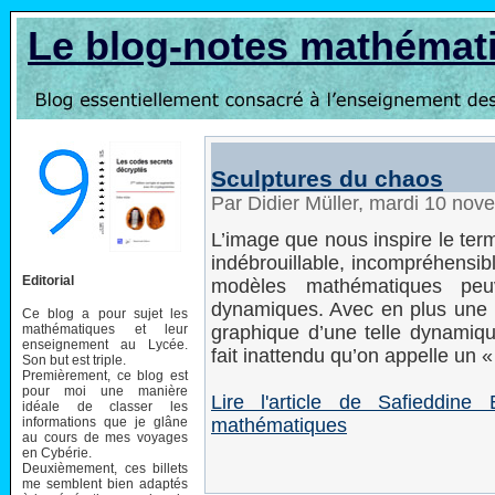
Le blog-notes mathémat
Sculptures du chaos
Par Didier Müller, mardi 10 no
L’image que nous inspire le term
indébrouillable, incompréhensib
Editorial
modèles mathématiques peu
dynamiques. Avec en plus une p
Ce blog a pour sujet les
mathématiques et leur
graphique d’une telle dynamiq
enseignement au Lycée.
fait inattendu qu’on appelle un «
Son but est triple.
Premièrement, ce blog est
pour moi une manière
Lire l'article de Safieddin
idéale de classer les
informations que je glâne
mathématiques
au cours de mes voyages
en Cybérie.
Deuxièmement, ces billets
me semblent bien adaptés