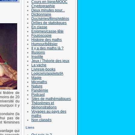
Cours en ligne/MOOC
Cryptographie
Deux minutes pour...
Dictionnaire
Doc/séries/films/vidéos
Drôles de statistiques
En classe
Enigmes/casse-tête
Fouloscopie
Histoire des maths
Humour/bêtisier
Il y a des maths là ?
Illusions
Insolite
Jeux / Théorie des jeux
La vache
Livres/e-books
Logiciels/applets/IA
Magie
Micmaths
Nature
Pandémie
i fédère de
Podcast
 moins de 20
Sites de mathématiques
niversité du
Théorèmes et
ourquoi il y
démonstrations
Voyages au pays des
condaire (la
maths
d'hui pas de
Non classés
et féminines
Liens
 avantage qui
Qui suis-je ?