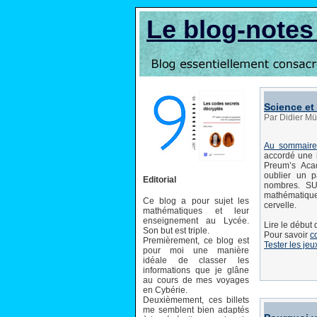
Le blog-note
Science et
Par Didier Mül
Au sommaire
accordé une 
Preum’s Aca
oublier un p
Editorial
nombres. SU
mathématiques
Ce blog a pour sujet les
cervelle.
mathématiques et leur
enseignement au Lycée.
Lire le début
Son but est triple.
Pour savoir
c
Premièrement, ce blog est
Tester les jeu
pour moi une manière
idéale de classer les
informations que je glâne
au cours de mes voyages
en Cybérie.
Deuxièmement, ces billets
me semblent bien adaptés