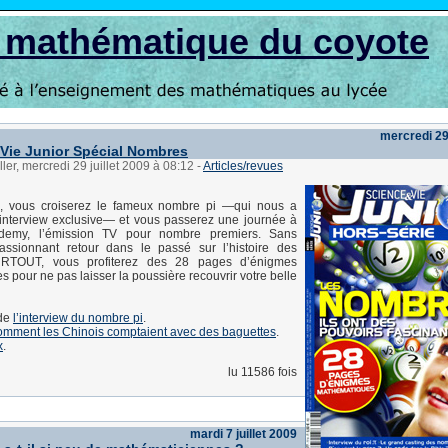
s mathématique du coyote
mercredi 29 
 Vie Junior Spécial Nombres
ler, mercredi 29 juillet 2009 à 08:12
-
Articles/revues
, vous croiserez le fameux nombre pi —qui nous a
interview exclusive— et vous passerez une journée à
demy, l’émission TV pour nombre premiers. Sans
assionnant retour dans le passé sur l’histoire des
RTOUT, vous profiterez des 28 pages d’énigmes
 pour ne pas laisser la poussière recouvrir votre belle
 de
l’interview du nombre pi
.
omment les Chinois comptaient avec des baguettes
.
x
.
lu 11586 fois
mardi 7 juillet 2009