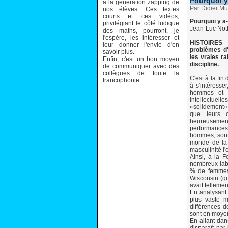
Pourquoi y
à la génération zapping de
Par Didier Mül
nos élèves. Ces textes
courts et ces vidéos,
Pourquoi y a-
privilégiant le côté ludique
Jean-Luc Noth
des maths, pourront, je
l'espère, les intéresser et
HISTOIRES 
leur donner l'envie d'en
problèmes d'
savoir plus.
les vraies r
Enfin, c'est un bon moyen
discipline.
de communiquer avec des
collègues de toute la
C'est à la fi
francophonie.
à s'intéresse
hommes et 
intellectuelle
«solidement» 
que leurs ca
heureusement
performances
hommes, sont 
monde de la 
masculinité l
Ainsi, à la 
nombreux labo
% de femmes.
Wisconsin (qu
avait telleme
En analysant 
plus vaste m
différences d
sont en moye
En allant dans