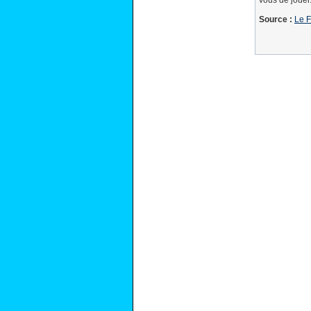
vous de jouer
Source :
Le F