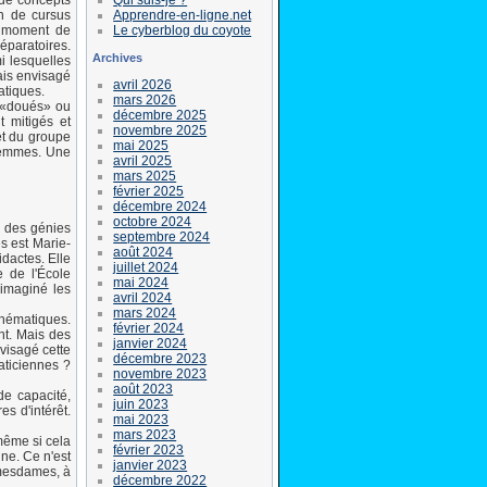
 de concepts
Apprendre-en-ligne.net
in de cursus
Le cyberblog du coyote
le moment de
éparatoires.
Archives
i lesquelles
ais envisagé
avril 2026
atiques.
mars 2026
es «doués» ou
décembre 2025
t mitigés et
novembre 2025
et du groupe
mai 2025
 femmes. Une
avril 2025
mars 2025
février 2025
décembre 2024
octobre 2024
u des génies
septembre 2024
s est Marie-
août 2024
dactes. Elle
juillet 2024
 de l'École
mai 2024
 imaginé les
avril 2024
mars 2024
thématiques.
février 2024
nt. Mais des
janvier 2024
visagé cette
décembre 2023
aticiennes ?
novembre 2023
août 2023
de capacité,
juin 2023
s d'intérêt.
mai 2023
mars 2023
même si cela
février 2023
ne. Ce n'est
janvier 2023
 mesdames, à
décembre 2022