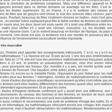
 la suite. On ne trouve aucune différence en ce qui concerne la compréhension
 dans la résolution de problèmes complexes. Mais une différence apparaît en f
s garçons prenant dans ce dernier domaine un avantage sur les filles. C'est 
 vers les études supérieures. Et, en France, il y a le système des classes pr
s de filles que de garçons vont choisir la voie des sciences dites «dures», parm
ques. Pourtant, beaucoup de filles s'estiment «bonnes en maths», mais n'ont jam
rière ; un premier indice expliquant peut-être le faible nombre de femmes en mathém
en savoir plus, les deux Janet ont voulu savoir s'il y avait une différence entre l
maths pour vérifier s'il y avait une «bosse» masculine. Là, les résultats son
as une réponse claire. Car ils varient beaucoup en fonction de l'époque, du pays 
l concerné. Une chose est sûre, la tendance est à une montée en puissance des
'influence de l'environnement socioculturel semble importante.
 très masculine
s, l'histoire peut apporter des enseignements intéressants. Y a-t-il, ou y a-t-il e
mathématiques ? La réponse est oui. Et pas qu'une. L'une des plus emblématique
n. Née en 1776, elle est l'une des premières mathématiciennes françaises autodi
tion» à 13 ans, et prendra un pseudonyme masculin, celui d'un ancien élève
, pour poursuivre ses travaux. Qui, revisités il y a peu, ont montré qu'elle avait
 travaux de Poincaré. Une équation, entre autres, porte son nom.
emme n'a encore eu la médaille Fields, l'équivalent du prix Nobel pour les ma
t-elles peur aux femmes ? Interrogées, nombre de mathématiciennes le conteste
choisi d'autres disciplines scientifiques reconnaissent qu'elles n'ont même pas en
Les femmes sont-elles traitées différemment des hommes quand elles sont mathém
 le démentent vigoureusement. Et on peut les croire.
 études d'imagerie cérébrale confirment qu'il y aurait bien une différence, non 
ctionnement» du cerveau des hommes et des femmes, en fonction de leurs centre
erches sur les différences n'en sont qu'à leurs balbutiements.
ien aussi, certains le reconnaissent, une sorte de problème d'image des maths. Et, 
re en informatique, les mathématiques véhiculent encore une «image» très masculi
e personne, mais il faudrait «désacraliser» les mathématiques. Mesdemoiselles et