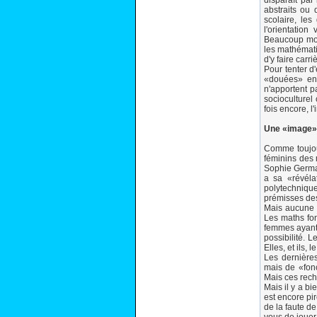
disparaît par
abstraits ou
scolaire, le
l'orientation
Beaucoup moin
les mathémati
d'y faire car
Pour tenter d'
«douées» en 
n'apportent p
socioculture
fois encore, l
Une «image»
Comme toujour
féminins des 
Sophie Germai
a sa «révéla
polytechnique
prémisses des
Mais aucune f
Les maths fon
femmes ayant 
possibilité. 
Elles, et ils,
Les dernières
mais de «fon
Mais ces rech
Mais il y a b
est encore pi
de la faute d