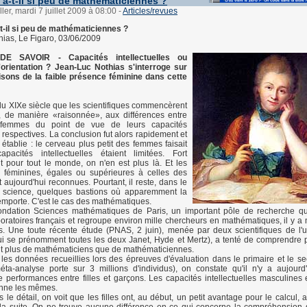
 a-t-il si peu de mathématiciennes ?
ler, mardi 7 juillet 2009 à 08:00
-
Articles/revues
t-il si peu de mathématiciennes ?
ias, Le Figaro, 03/06/2009
DE SAVOIR - Capacités intellectuelles ou
orientation ? Jean-Luc Nothias s'interroge sur
aisons de la faible présence féminine dans cette
n du XIXe siècle que les scientifiques commencèrent
r, de manière «raisonnée», aux différences entre
femmes du point de vue de leurs capacités
s respectives. La conclusion fut alors rapidement et
établie : le cerveau plus petit des femmes faisait
pacités intellectuelles étaient limitées. Fort
 pour tout le monde, on n'en est plus là. Et les
 féminines, égales ou supérieures à celles des
aujourd'hui reconnues. Pourtant, il reste, dans le
science, quelques bastions où apparemment la
'emporte. C'est le cas des mathématiques.
Fondation Sciences mathématiques de Paris, un important pôle de recherche qu
ratoires français et regroupe environ mille chercheurs en mathématiques, il y a
 Une toute récente étude (PNAS, 2 juin), menée par deux scientifiques de l'u
i se prénomment toutes les deux Janet, Hyde et Mertz), a tenté de comprendre p
nt plus de mathématiciens que de mathématiciennes.
les données recueillies lors des épreuves d'évaluation dans le primaire et le se
éta-analyse porte sur 3 millions d'individus), on constate qu'il n'y a aujour
e performances entre filles et garçons. Les capacités intellectuelles masculines 
nne les mêmes.
 le détail, on voit que les filles ont, au début, un petit avantage pour le calcul,