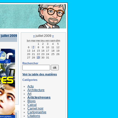
juillet 2009
juillet 2009
«
»
lun
mar
mer
jeu
ven
sam
dim
1
2
3
4
5
6
7
8
9
10
11
12
13
14
15
16
17
18
19
20
21
22
23
24
25
26
27
28
29
30
31
Rechercher
Voir la table des matières
Catégories
Actu
Architecture
Art
Articles/revues
Blogs
Calcul
Carnet noir
Cartographie
Citations