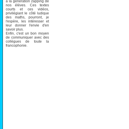
à la génération zapping de
nos élèves. Ces textes
courts et ces vidéos,
privilégiant le côté ludique
des maths, pourront, je
l'espère, les intéresser et
leur donner l'envie d'en
savoir plus.
Enfin, c'est un bon moyen
de communiquer avec des
collègues de toute la
francophonie.