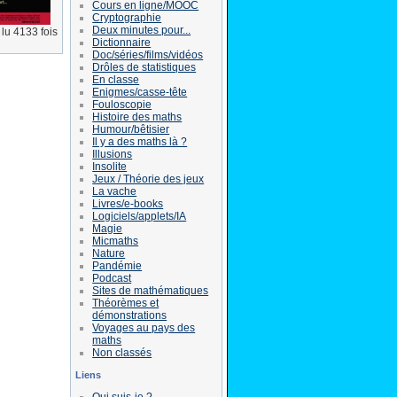
Cours en ligne/MOOC
Cryptographie
Deux minutes pour...
lu 4133 fois
Dictionnaire
Doc/séries/films/vidéos
Drôles de statistiques
En classe
Enigmes/casse-tête
Fouloscopie
Histoire des maths
Humour/bêtisier
Il y a des maths là ?
Illusions
Insolite
Jeux / Théorie des jeux
La vache
Livres/e-books
Logiciels/applets/IA
Magie
Micmaths
Nature
Pandémie
Podcast
Sites de mathématiques
Théorèmes et
démonstrations
Voyages au pays des
maths
Non classés
Liens
Qui suis-je ?