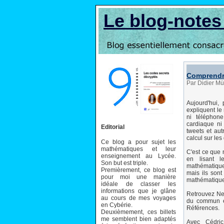
Le blog-note
Comprendr
Par Didier Mü
Aujourd'hui,
expliquent le
ni téléphone
cardiaque ni
Editorial
tweets et au
calcul sur les
Ce blog a pour sujet les
mathématiques et leur
C'est ce que 
enseignement au Lycée.
en lisant l
Son but est triple.
mathématiques
Premièrement, ce blog est
mais ils sont
pour moi une manière
mathématique
idéale de classer les
informations que je glâne
Retrouvez Ne
au cours de mes voyages
du commun et
en Cybérie.
Références.
Deuxièmement, ces billets
me semblent bien adaptés
Avec Cédric