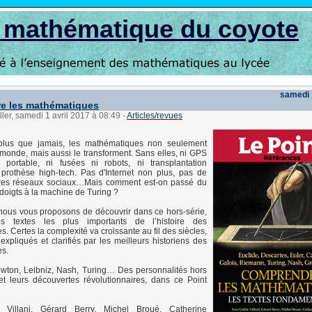
s mathématique du coyote
samedi 
e les mathématiques
ller, samedi 1 avril 2017 à 08:49
-
Articles/revues
 plus que jamais, les mathématiques non seulement
 monde, mais aussi le transforment. Sans elles, ni GPS
 portable, ni fusées ni robots, ni transplantation
 prothèse high-tech. Pas d'Internet non plus, pas de
tres réseaux sociaux…Mais comment est-on passé du
 doigts à la machine de Turing ?
nous vous proposons de découvrir dans ce hors-série,
es textes les plus importants de l’histoire des
. Certes la complexité va croissante au fil des siècles,
 expliqués et clarifiés par les meilleurs historiens des
s.
wton, Leibniz, Nash, Turing… Des personnalités hors
 leurs découvertes révolutionnaires, dans ce Point
 Villani, Gérard Berry, Michel Broué, Catherine