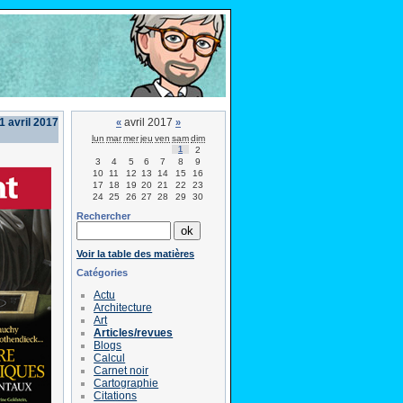
1 avril 2017
avril 2017
«
»
lun
mar
mer
jeu
ven
sam
dim
1
2
3
4
5
6
7
8
9
10
11
12
13
14
15
16
17
18
19
20
21
22
23
24
25
26
27
28
29
30
Rechercher
Voir la table des matières
Catégories
Actu
Architecture
Art
Articles/revues
Blogs
Calcul
Carnet noir
Cartographie
Citations