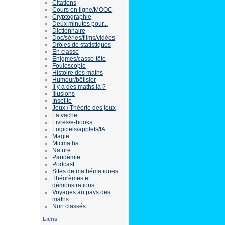
Citations
Cours en ligne/MOOC
Cryptographie
Deux minutes pour...
Dictionnaire
Doc/séries/films/vidéos
Drôles de statistiques
En classe
Enigmes/casse-tête
Fouloscopie
Histoire des maths
Humour/bêtisier
Il y a des maths là ?
Illusions
Insolite
Jeux / Théorie des jeux
La vache
Livres/e-books
Logiciels/applets/IA
Magie
Micmaths
Nature
Pandémie
Podcast
Sites de mathématiques
Théorèmes et
démonstrations
Voyages au pays des
maths
Non classés
Liens