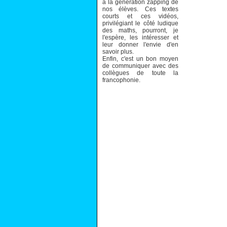
à la génération zapping de
nos élèves. Ces textes
courts et ces vidéos,
privilégiant le côté ludique
des maths, pourront, je
l'espère, les intéresser et
leur donner l'envie d'en
savoir plus.
Enfin, c'est un bon moyen
de communiquer avec des
collègues de toute la
francophonie.