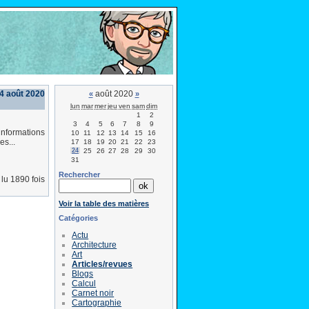
24 août 2020
août 2020
«
»
lun
mar
mer
jeu
ven
sam
dim
1
2
3
4
5
6
7
8
9
nformations
10
11
12
13
14
15
16
s...
17
18
19
20
21
22
23
24
25
26
27
28
29
30
31
Rechercher
lu 1890 fois
Voir la table des matières
Catégories
Actu
Architecture
Art
Articles/revues
Blogs
Calcul
Carnet noir
Cartographie