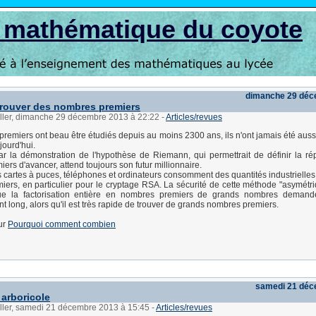
s mathématique du coyote
dimanche 29 déc
rouver des nombres premiers
üller, dimanche 29 décembre 2013 à 22:22
-
Articles/revues
remiers ont beau être étudiés depuis au moins 2300 ans, ils n'ont jamais été auss
jourd'hui.
ar la démonstration de l'hypothèse de Riemann, qui permettrait de définir la rép
ers d'avancer, attend toujours son futur millionnaire.
os cartes à puces, téléphones et ordinateurs consomment des quantités industrielles
ers, en particulier pour le cryptage RSA. La sécurité de cette méthode "asymétr
que la factorisation entière en nombres premiers de grands nombres deman
t long, alors qu'il est très rapide de trouver de grands nombres premiers.
sur
Pourquoi comment combien
samedi 21 déc
arboricole
üller, samedi 21 décembre 2013 à 15:45
-
Articles/revues