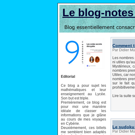
Le blog-note
Comment t
Par Didier M
Les nombres p
ni utiles qu'au
Mystérieux, c
nombres premi
Utiles, car n
Editorial
nombres premi
sur le fait 
Ce blog a pour sujet les
prohibitivemen
mathématiques et leur
enseignement au Lycée.
Lire la suite 
Son but est triple.
Premièrement, ce blog est
pour moi une manière
idéale de classer les
informations que je glâne
au cours de mes voyages
en Cybérie.
Le sudoku 
Deuxièmement, ces billets
Par Didier M
me semblent bien adaptés