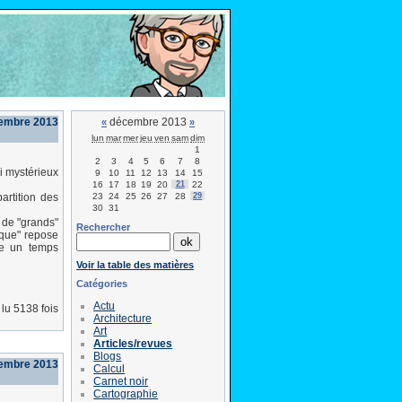
embre 2013
décembre 2013
«
»
lun
mar
mer
jeu
ven
sam
dim
1
2
3
4
5
6
7
8
i mystérieux
9
10
11
12
13
14
15
16
17
18
19
20
21
22
23
24
25
26
27
28
29
artition des
30
31
 de "grands"
Rechercher
ique" repose
de un temps
Voir la table des matières
Catégories
Actu
lu 5138 fois
Architecture
Art
Articles/revues
Blogs
embre 2013
Calcul
Carnet noir
Cartographie