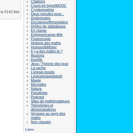
Citations
Cours en ligne/MOOC
Cryptographie
lu 5142 fois
Deux minutes pour...
Dictionnaire
Doc/séries/films/vidéos
Drôles de statistiques
En classe
Enigmes/casse-tête
Fouloscopie
Histoire des maths
Humour/bêtisier
Il y a des maths là ?
Illusions
Insolite
Jeux / Théorie des jeux
La vache
Livres/e-books
Logiciels/applets/IA
Magie
Micmaths
Nature
Pandémie
Podcast
Sites de mathématiques
Théorèmes et
démonstrations
Voyages au pays des
maths
Non classés
Liens