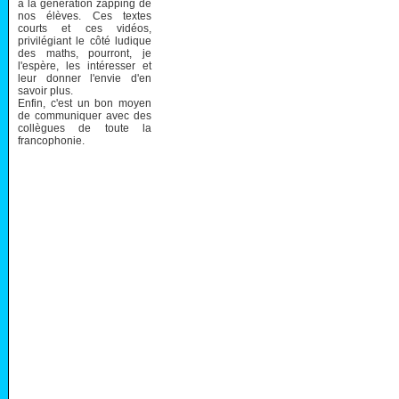
à la génération zapping de
nos élèves. Ces textes
courts et ces vidéos,
privilégiant le côté ludique
des maths, pourront, je
l'espère, les intéresser et
leur donner l'envie d'en
savoir plus.
Enfin, c'est un bon moyen
de communiquer avec des
collègues de toute la
francophonie.