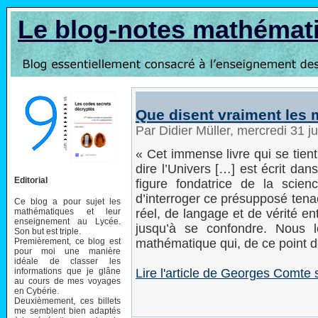
Le blog-notes mathémat
Que disent vraiment les 
Par Didier Müller, mercredi 31 j
« Cet immense livre qui se tien
dire l’Univers […] est écrit dan
Editorial
figure fondatrice de la scie
d’interroger ce présupposé tena
Ce blog a pour sujet les
mathématiques et leur
réel, de langage et de vérité en
enseignement au Lycée.
jusqu’à se confondre. Nous 
Son but est triple.
Premièrement, ce blog est
mathématique qui, de ce point d
pour moi une manière
idéale de classer les
informations que je glâne
Lire l'article de Georges Comte
au cours de mes voyages
en Cybérie.
Deuxièmement, ces billets
me semblent bien adaptés