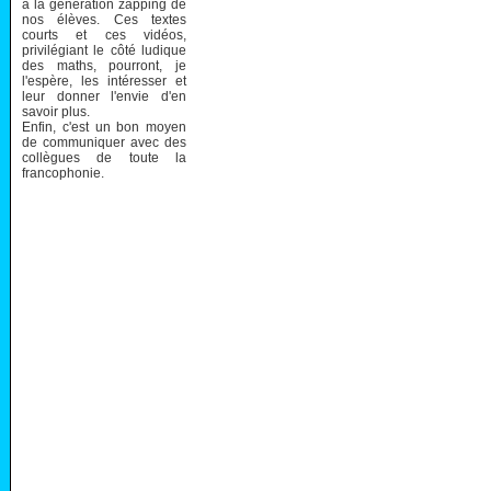
à la génération zapping de
nos élèves. Ces textes
courts et ces vidéos,
privilégiant le côté ludique
des maths, pourront, je
l'espère, les intéresser et
leur donner l'envie d'en
savoir plus.
Enfin, c'est un bon moyen
de communiquer avec des
collègues de toute la
francophonie.