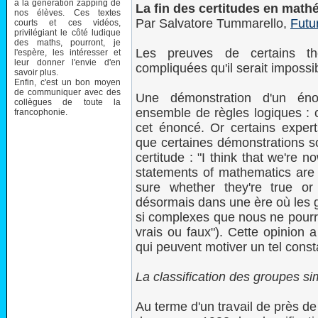
à la génération zapping de
La fin des certitudes en math
nos élèves. Ces textes
Par Salvatore Tummarello,
Futu
courts et ces vidéos,
privilégiant le côté ludique
des maths, pourront, je
Les preuves de certains th
l'espère, les intéresser et
leur donner l'envie d'en
compliquées qu'il serait impossibl
savoir plus.
Enfin, c'est un bon moyen
de communiquer avec des
Une démonstration d'un éno
collègues de toute la
ensemble de règles logiques : c
francophonie.
cet énoncé. Or certains expert
que certaines démonstrations so
certitude : "I think that we're
statements of mathematics are
sure whether they're true o
désormais dans une ère où les
si complexes que nous ne pourro
vrais ou faux"). Cette opinion 
qui peuvent motiver un tel const
La classification des groupes sim
Au terme d'un travail de près d