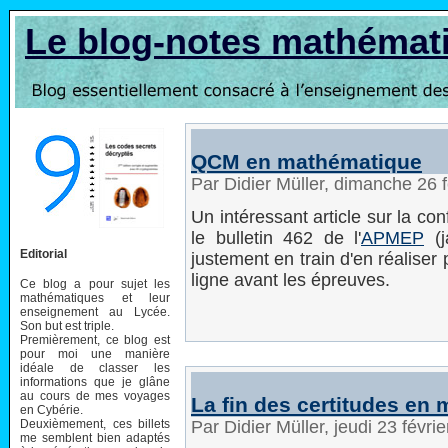
Le blog-notes mathémat
QCM en mathématique
Par Didier Müller, dimanche 26 
Un intéressant article sur la c
le bulletin 462 de l'
APMEP
(j
Editorial
justement en train d'en réaliser
ligne avant les épreuves.
Ce blog a pour sujet les
mathématiques et leur
enseignement au Lycée.
Son but est triple.
Premièrement, ce blog est
pour moi une manière
idéale de classer les
informations que je glâne
au cours de mes voyages
La fin des certitudes en
en Cybérie.
Deuxièmement, ces billets
Par Didier Müller, jeudi 23 févr
me semblent bien adaptés