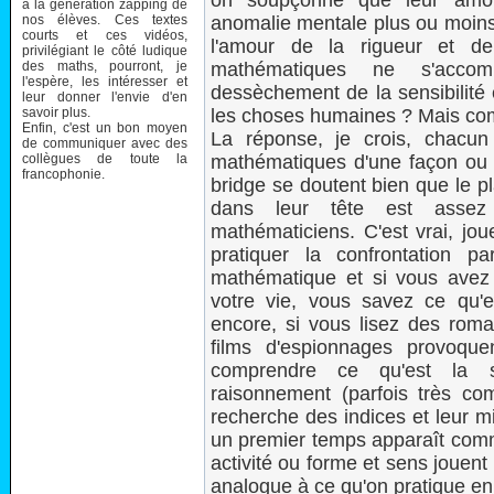
on soupçonne que leur amo
à la génération zapping de
nos élèves. Ces textes
anomalie mentale plus ou moins 
courts et ces vidéos,
l'amour de la rigueur et de
privilégiant le côté ludique
des maths, pourront, je
mathématiques ne s'accomp
l'espère, les intéresser et
dessèchement de la sensibilité 
leur donner l'envie d'en
savoir plus.
les choses humaines ? Mais co
Enfin, c'est un bon moyen
La réponse, je crois, chacu
de communiquer avec des
collègues de toute la
mathématiques d'une façon ou 
francophonie.
bridge se doutent bien que le pla
dans leur tête est assez
mathématiciens. C'est vrai, jo
pratiquer la confrontation pa
mathématique et si vous avez
votre vie, vous savez ce qu'e
encore, si vous lisez des roma
films d'espionnages provoque
comprendre ce qu'est la sa
raisonnement (parfois très com
recherche des indices et leur m
un premier temps apparaît com
activité ou forme et sens jouent
analogue à ce qu'on pratique e