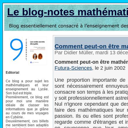
Le blog-notes mathémat
Comment peut-on être ma
Par Didier Müller, mardi 13 dé
Comment peut-on être mathém
Futura-Sciences
, le 2 juin 2002
Editorial
Une proportion importante de
Ce blog a pour sujet les
mathématiques et leur
sont nécessairement ennuyeuses
enseignement au Lycée.
consacre son temps à les pratiqu
Son but est triple.
Premièrement, ce blog est
y soit professionnellement astrei
pour moi une manière
Nul n'ignore cependant que d
idéale de classer les
informations que je glâne
faire des mathématiques leur m
au cours de mes voyages
passion. Ils ou elles sont prof
en Cybérie.
Deuxièmement, ces billets
regarde comme d'étranges et im
me semblent bien adaptés