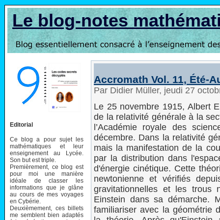
Le blog-notes mathémat
Accromath Vol. 11, Été-
Par Didier Müller, jeudi 27 oct
Le 25 novembre 1915, Albert Ein
de la relativité générale à la
Editorial
l’Académie royale des science
décembre. Dans la relativité gé
Ce blog a pour sujet les
mathématiques et leur
mais la manifestation de la cou
enseignement au Lycée.
par la distribution dans l'espa
Son but est triple.
Premièrement, ce blog est
d'énergie cinétique. Cette théo
pour moi une manière
newtonienne et vérifiés depu
idéale de classer les
informations que je glâne
gravitationnelles et les trous
au cours de mes voyages
Einstein dans sa démarche. M
en Cybérie.
Deuxièmement, ces billets
familiariser avec la géométrie di
me semblent bien adaptés