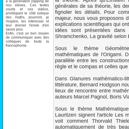
la théorie. Après qu'Einstein 
à la génération zapping de
nos élèves. Ces textes
générales de sa théorie, les d
courts et ces vidéos,
fignoler les détails. Pour co
privilégiant le côté ludique
des maths, pourront, je
majeur, nous vous proposons da
l'espère, les intéresser et
explications scientifiques qui ont
leur donner l'envie d'en
savoir plus.
idées sont présentées dans 
Enfin, c'est un bon moyen
Shramchenko, La gravité selon E
de communiquer avec des
collègues de toute la
francophonie.
Sous le thème Géométr
mathématiques de l'Origami. Da
parallèle entre les construction
règle et le compas et celles que
Dans Glanures mathématico-litt
littérature, Bernard Hodgson n
lieux de rencontre entre mathé
auteurs Marcel Pagnol, Boris Via
Sous le thème Mathématique
Lauritzen signent l'article Les 
voit comment Thorvald Thiele
automatiquement de très be