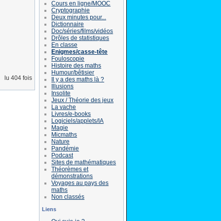
Cours en ligne/MOOC
Cryptographie
Deux minutes pour...
Dictionnaire
Doc/séries/films/vidéos
Drôles de statistiques
En classe
Enigmes/casse-tête
Fouloscopie
Histoire des maths
Humour/bêtisier
lu 404 fois
Il y a des maths là ?
Illusions
Insolite
Jeux / Théorie des jeux
La vache
Livres/e-books
Logiciels/applets/IA
Magie
Micmaths
Nature
Pandémie
Podcast
Sites de mathématiques
Théorèmes et
démonstrations
Voyages au pays des
maths
Non classés
Liens