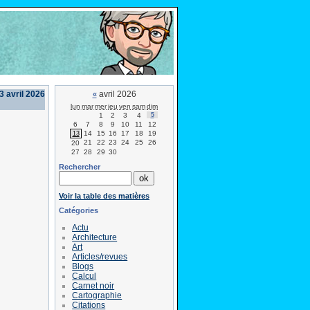
3 avril 2026
avril 2026
«
lun
mar
mer
jeu
ven
sam
dim
1
2
3
4
5
6
7
8
9
10
11
12
14
15
16
17
18
19
13
21
22
23
24
25
26
20
27
28
29
30
Rechercher
Voir la table des matières
Catégories
Actu
Architecture
Art
Articles/revues
Blogs
Calcul
Carnet noir
Cartographie
Citations