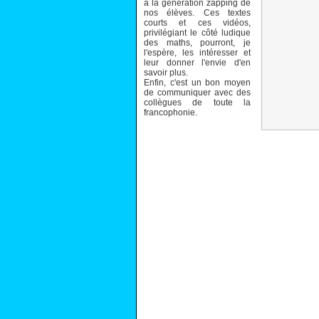
à la génération zapping de
nos élèves. Ces textes
courts et ces vidéos,
privilégiant le côté ludique
des maths, pourront, je
l'espère, les intéresser et
leur donner l'envie d'en
savoir plus.
Enfin, c'est un bon moyen
de communiquer avec des
collègues de toute la
francophonie.