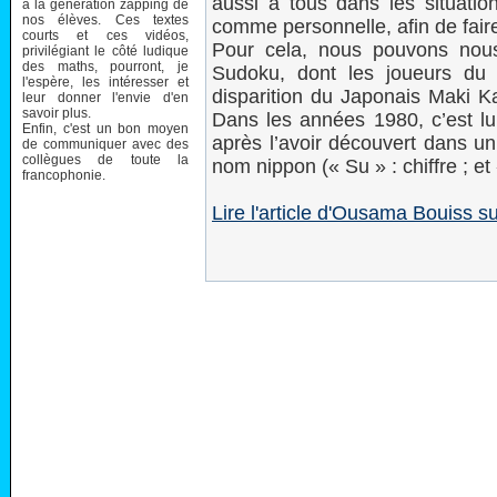
aussi à tous dans les situation
à la génération zapping de
nos élèves. Ces textes
comme personnelle, afin de fai
courts et ces vidéos,
Pour cela, nous pouvons nous
privilégiant le côté ludique
des maths, pourront, je
Sudoku, dont les joueurs du 
l'espère, les intéresser et
disparition du Japonais Maki Ka
leur donner l'envie d'en
savoir plus.
Dans les années 1980, c’est lui
Enfin, c'est un bon moyen
après l’avoir découvert dans u
de communiquer avec des
collègues de toute la
nom nippon (« Su » : chiffre ; et
francophonie.
Lire l'article d'Ousama Bouiss 