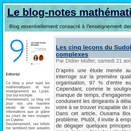
Le blog-notes mathémat
Les cinq leçons du Sudok
complexes
Par Didier Müller, samedi 21 ao
D’après une étude menée au
Editorial
interroge sur la première qual
organisation, 97 % d’entre eux
Ce blog a pour sujet les
mathématiques et leur
Cependant, comme le souligne
enseignement au Lycée.
manque de temps, d’engagement
Son but est triple.
Premièrement, ce blog est
conduisent les dirigeants à déla
pour moi une manière
voire à se trouver incapable de l
idéale de classer les
informations que je glâne
Dans cet article, Ousama Bo
au cours de mes voyages
problème. Plutôt, il invite à em
en Cybérie.
Deuxièmement, ces billets
de dégager quelques principes 
me semblent bien adaptés