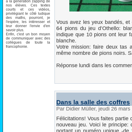
à la génération zapping de
nos élèves. Ces textes
courts et ces vidéos,
privilégiant le côté ludique
des maths, pourront, je
Vous avez les yeux bandés, et 
l'espère, les intéresser et
leur donner l'envie d'en
64 pions du jeu d’Othello: bla
savoir plus.
indique que 10 pions ont leur f
Enfin, c'est un bon moyen
de communiquer avec des
blanche.
collègues de toute la
Votre mission: faire deux tas 
francophonie.
même nombre de pions noirs. San
Réponse lundi dans les comment
Dans la salle des coffres
Par Didier Müller, jeudi 26 mar
Félicitations! Vous faites parti
nouveau jeu. Voici le principe:
portant un numéro unique -de 