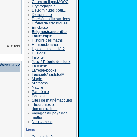
Cours en ligne/MOOC
Cryptographie
Deux minutes pour...
Dictionnaire
Doc/séries/films/vidéos
Drôles de statistiques
En classe
Enigmes/casse-tête
Fouloscopie
Histoire des maths
Humour/bêtisier
lu 1418 fois
Il y a des maths là ?
Illusions
Insolite
Jeux / Théorie des jeux
février 2022
La vache
Livres/e-books
Logiciels/applets/IA
Magie
Micmaths
Nature
Pandémie
Podcast
Sites de mathématiques
Théorèmes et
démonstrations
Voyages au pays des
maths
Non classés
Liens
Qui suis-je ?