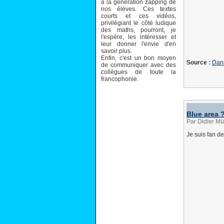
à la génération zapping de
nos élèves. Ces textes
courts et ces vidéos,
privilégiant le côté ludique
des maths, pourront, je
l'espère, les intéresser et
leur donner l'envie d'en
savoir plus.
Enfin, c'est un bon moyen
Source :
Dani
de communiquer avec des
collègues de toute la
francophonie.
Blue area 
Par Didier Mül
Je suis fan d