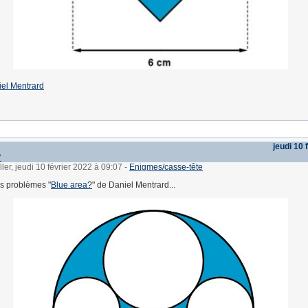
el Mentrard
jeudi 10 
?
ler, jeudi 10 février 2022 à 09:07
-
Enigmes/casse-tête
es problèmes "
Blue area?
" de Daniel Mentrard...