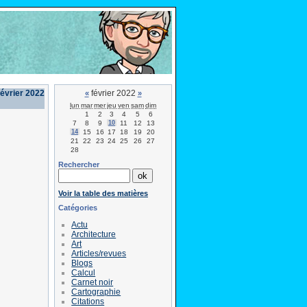
février 2022
février 2022
«
»
lun
mar
mer
jeu
ven
sam
dim
1
2
3
4
5
6
7
8
9
10
11
12
13
14
15
16
17
18
19
20
21
22
23
24
25
26
27
28
Rechercher
Voir la table des matières
Catégories
Actu
Architecture
Art
Articles/revues
Blogs
Calcul
Carnet noir
Cartographie
Citations