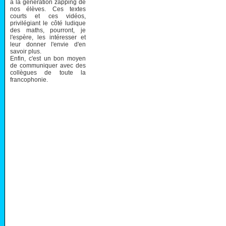
à la génération zapping de
nos élèves. Ces textes
courts et ces vidéos,
privilégiant le côté ludique
des maths, pourront, je
l'espère, les intéresser et
leur donner l'envie d'en
savoir plus.
Enfin, c'est un bon moyen
de communiquer avec des
collègues de toute la
francophonie.