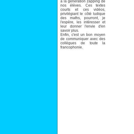
à la génération zapping de
nos élèves. Ces textes
courts et ces vidéos,
privilégiant le côté ludique
des maths, pourront, je
l'espère, les intéresser et
leur donner l'envie d'en
savoir plus.
Enfin, c'est un bon moyen
de communiquer avec des
collègues de toute la
francophonie.