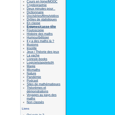
Cours en ligne/MOOC
Cryptographie
Deux minutes pour...
Dictionnaire
Doc/séries/films/vidéos
Drôles de statistiques
En classe
Enigmes/casse-tête
Fouloscopie
Histoire des maths
Humour/bêtisier
Il y a des maths là ?
Illusions
Insolite
Jeux / Théorie des jeux
La vache
Livres/e-books
Logiciels/applets/IA
Magie
Micmaths
Nature
Pandémie
Podcast
Sites de mathématiques
Théorèmes et
démonstrations
Voyages au pays des
maths
Non classés
Liens
Qui suis-je ?