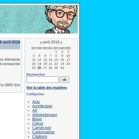
6 avril 2016
avril 2016
«
»
lun
mar
mer
jeu
ven
sam
dim
1
2
3
4
5
6
7
8
9
10
des éléments
11
12
13
14
15
16
17
st consacrée
18
19
20
21
22
23
24
25
26
27
28
29
30
Rechercher
lu 4865 fois
Voir la table des matières
Catégories
Actu
Architecture
Art
Articles/revues
Blogs
Calcul
Carnet noir
Cartographie
Citations