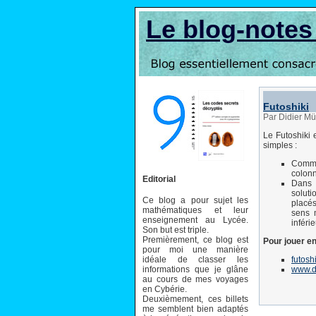
Le blog-note
Futoshiki
Par Didier Mü
Le Futoshiki 
simples :
Comme 
colonn
Editorial
Dans 
soluti
Ce blog a pour sujet les
placés
mathématiques et leur
sens 
enseignement au Lycée.
inféri
Son but est triple.
Premièrement, ce blog est
Pour jouer en
pour moi une manière
idéale de classer les
futoshi
informations que je glâne
www.d
au cours de mes voyages
en Cybérie.
Deuxièmement, ces billets
me semblent bien adaptés