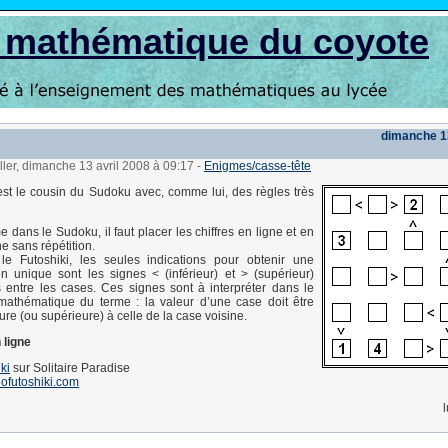
s mathématique du coyote
dimanche 13
ller, dimanche 13 avril 2008 à 09:17
-
Enigmes/casse-tête
est le cousin du Sudoku avec, comme lui, des règles très
dans le Sudoku, il faut placer les chiffres en ligne et en
e sans répétition.
le Futoshiki, les seules indications pour obtenir une
on unique sont les signes < (inférieur) et > (supérieur)
 entre les cases. Ces signes sont à interpréter dans le
mathématique du terme : la valeur d’une case doit être
eure (ou supérieure) à celle de la case voisine.
 ligne
ki
sur Solitaire Paradise
ofutoshiki.com