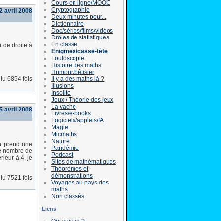
Cours en ligne/MOOC
Cryptographie
2 avril 2008
Deux minutes pour...
Dictionnaire
Doc/séries/films/vidéos
Drôles de statistiques
En classe
 de droite à
Enigmes/casse-tête
Fouloscopie
Histoire des maths
Humour/bêtisier
Il y a des maths là ?
lu 6854 fois
Illusions
Insolite
Jeux / Théorie des jeux
La vache
5 avril 2008
Livres/e-books
Logiciels/applets/IA
Magie
Micmaths
Nature
On prend une
Pandémie
le nombre de
Podcast
rieur à 4, je
Sites de mathématiques
Théorèmes et
démonstrations
lu 7521 fois
Voyages au pays des
maths
Non classés
Liens
Qui suis-je ?