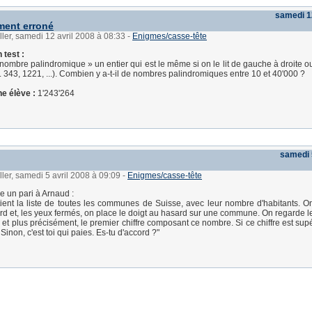
samedi 1
ent erroné
ller, samedi 12 avril 2008 à 08:33
-
Enigmes/casse-tête
 test :
nombre palindromique » un entier qui est le même si on le lit de gauche à droite ou
. 343, 1221, ...). Combien y a-t-il de nombres palindromiques entre 10 et 40'000 ?
e élève :
1'243'264
samedi 
ller, samedi 5 avril 2008 à 09:09
-
Enigmes/casse-tête
e un pari à Arnaud :
tient la liste de toutes les communes de Suisse, avec leur nombre d'habitants. 
d et, les yeux fermés, on place le doigt au hasard sur une commune. On regarde 
 et plus précisément, le premier chiffre composant ce nombre. Si ce chiffre est supé
. Sinon, c'est toi qui paies. Es-tu d'accord ?"