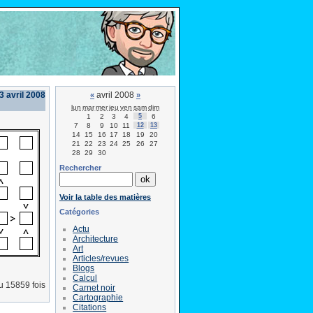
 avril 2008
avril 2008
«
»
lun
mar
mer
jeu
ven
sam
dim
1
2
3
4
5
6
7
8
9
10
11
12
13
14
15
16
17
18
19
20
21
22
23
24
25
26
27
28
29
30
Rechercher
Voir la table des matières
Catégories
Actu
Architecture
Art
Articles/revues
Blogs
Calcul
lu 15859 fois
Carnet noir
Cartographie
Citations