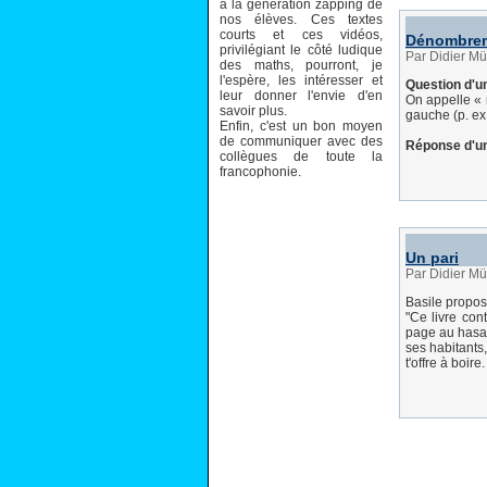
à la génération zapping de
nos élèves. Ces textes
courts et ces vidéos,
Dénombrem
privilégiant le côté ludique
Par Didier Mü
des maths, pourront, je
l'espère, les intéresser et
Question d'un
leur donner l'envie d'en
On appelle « 
savoir plus.
gauche (p. ex
Enfin, c'est un bon moyen
de communiquer avec des
Réponse d'un
collègues de toute la
francophonie.
Un pari
Par Didier Mü
Basile propos
"Ce livre con
page au hasar
ses habitants,
t'offre à boire