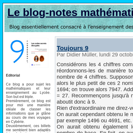
Le blog-notes mathémat
Toujours 9
Par Didier Müller, lundi 29 oct
Considérons les 4 chiffres comp
réordonnons-les de manière to
Editorial
nombre de 4 chiffres. Supposons
alors le plus petit de ces 2 nom
Ce blog a pour sujet les
mathématiques et leur
1694; on trouve alors 7947. Add
enseignement au Lycée.
= 27. Recommençons jusqu'à n'a
Son but est triple.
Premièrement, ce blog est
aboutit donc à 9.
pour moi une manière
Rien d'extraordinaire me direz-v
idéale de classer les
informations que je glâne
On aurait cependant obtenu le 
au cours de mes voyages
par exemple 1496 ou 4691, etc.
en Cybérie.
Deuxièmement, ces billets
On aurait obtenu également l
me semblent bien adaptés