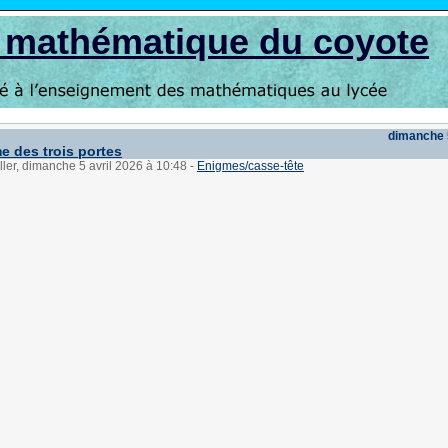
s mathématique du coyote
dimanche 5
e des trois portes
ller, dimanche 5 avril 2026 à 10:48
-
Enigmes/casse-tête