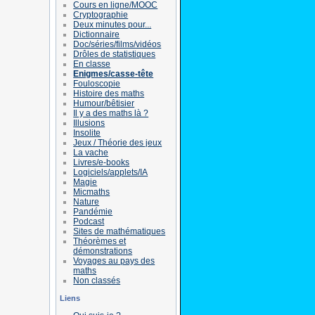
Cours en ligne/MOOC
Cryptographie
Deux minutes pour...
Dictionnaire
Doc/séries/films/vidéos
Drôles de statistiques
En classe
Enigmes/casse-tête
Fouloscopie
Histoire des maths
Humour/bêtisier
Il y a des maths là ?
Illusions
Insolite
Jeux / Théorie des jeux
La vache
Livres/e-books
Logiciels/applets/IA
Magie
Micmaths
Nature
Pandémie
Podcast
Sites de mathématiques
Théorèmes et
démonstrations
Voyages au pays des
maths
Non classés
Liens