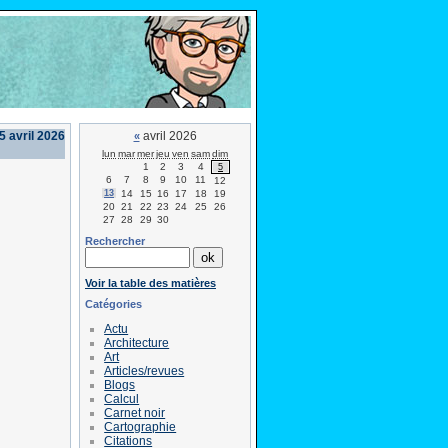
 avril 2026
avril 2026
«
lun
mar
mer
jeu
ven
sam
dim
1
2
3
4
5
6
7
8
9
10
11
12
13
14
15
16
17
18
19
20
21
22
23
24
25
26
27
28
29
30
Rechercher
Voir la table des matières
Catégories
Actu
Architecture
Art
Articles/revues
Blogs
Calcul
Carnet noir
Cartographie
Citations