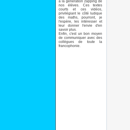
à la génération zapping de
nos élèves. Ces textes
courts et ces vidéos,
privilégiant le côté ludique
des maths, pourront, je
l'espère, les intéresser et
leur donner l'envie d'en
savoir plus.
Enfin, c'est un bon moyen
de communiquer avec des
collègues de toute la
francophonie.