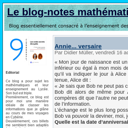
Le blog-notes mathémat
Annie... versaire
Par Didier Müller, vendredi 16 
« Mon jour de naissance est un 
inférieur ou égal à mon mois d
Editorial
qu’il va indiquer le jour à Ali
tenue, Alice dit :
Ce blog a pour sujet les
mathématiques et leur
« Je sais que Bob ne peut pas c
enseignement au Lycée.
Bob dit alors de même pour A
Son but est triple.
Premièrement, ce blog est
compères dit que l’autre ne peut
pour moi une manière
de l’information.
idéale de classer les
informations que je glâne
L’échange est le plus long poss
au cours de mes voyages
Bob va pouvoir la deviner, moi, je
en Cybérie.
Deuxièmement, ces billets
Quelle est la date d’anniversa
me semblent bien adaptés