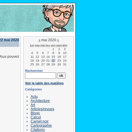
22 mai 2020
mai 2020
«
»
lun
mar
mer
jeu
ven
sam
dim
1
2
3
4
5
6
7
8
9
10
Vous pouvez
11
12
13
14
15
16
17
18
19
20
21
22
23
24
25
26
27
28
29
30
31
Rechercher
Voir la table des matières
Catégories
Actu
Architecture
Art
Articles/revues
Blogs
Calcul
Carnet noir
Cartographie
Citations