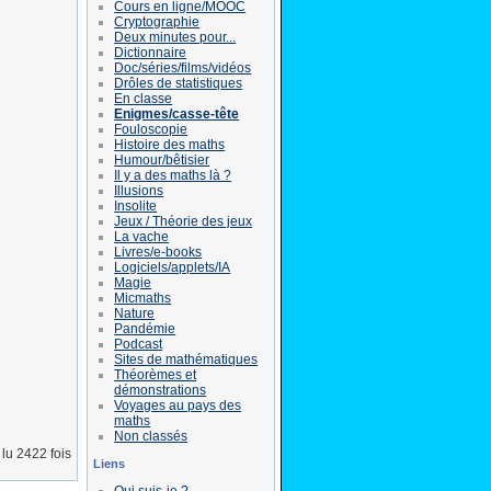
Cours en ligne/MOOC
Cryptographie
Deux minutes pour...
Dictionnaire
Doc/séries/films/vidéos
Drôles de statistiques
En classe
Enigmes/casse-tête
Fouloscopie
Histoire des maths
Humour/bêtisier
Il y a des maths là ?
Illusions
Insolite
Jeux / Théorie des jeux
La vache
Livres/e-books
Logiciels/applets/IA
Magie
Micmaths
Nature
Pandémie
Podcast
Sites de mathématiques
Théorèmes et
démonstrations
Voyages au pays des
maths
Non classés
lu 2422 fois
Liens
Qui suis-je ?