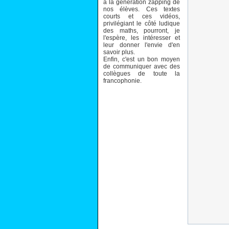
à la génération zapping de
nos élèves. Ces textes
courts et ces vidéos,
privilégiant le côté ludique
des maths, pourront, je
l'espère, les intéresser et
leur donner l'envie d'en
savoir plus.
Enfin, c'est un bon moyen
de communiquer avec des
collègues de toute la
francophonie.