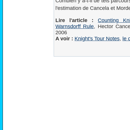
Combien y a-t-il de tels parcou
l'estimation de Cancela et Morde
Lire l'article :
Counting Kn
Warnsdorff Rule
, Hector Canc
2006
A voir :
Knight's Tour Notes
,
le 