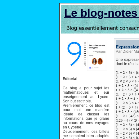
Le blog-note
Expression
Par Didier Mü
Une expressio
dont le résult
(𝟏 + 𝟐 × 𝟑) × ((
(𝟏 + 𝟐 + 𝟑 + 𝟒 ×
Editorial
(𝟏 × 𝟐 × 𝟑 × 𝟒 ×
𝟏 + 𝟐 × 𝟑 × ((𝟒 
Ce blog a pour sujet les
𝟏 + 𝟐 × 𝟑 × ((𝟒 
mathématiques et leur
(𝟏 − 𝟐 + 𝟑 + 𝟒 +
enseignement au Lycée.
𝟏 + 𝟐 × 𝟑 − 𝟒 × 
Son but est triple.
(𝟏 − 𝟐 × 𝟑 × 𝟒 
Premièrement, ce blog est
𝟏 + (𝟐 − 𝟑 + 𝟒) 
pour moi une manière
𝟏 + 𝟐 × 𝟑 × (𝟒𝟓
idéale de classer les
(𝟏 + 𝟐 + 𝟑𝟒𝟓) × 
informations que je glâne
(𝟏𝟐𝟑 − 𝟒) × (𝟓 
au cours de mes voyages
(𝟏 + 𝟐 × 𝟑) × (𝟒
en Cybérie.
(𝟏 + 𝟐 × 𝟑) × (𝟒
Deuxièmement, ces billets
(𝟏 + 𝟐 × 𝟑) × (𝟒
me semblent bien adaptés
(𝟏 + 𝟐 × 𝟑) × ((