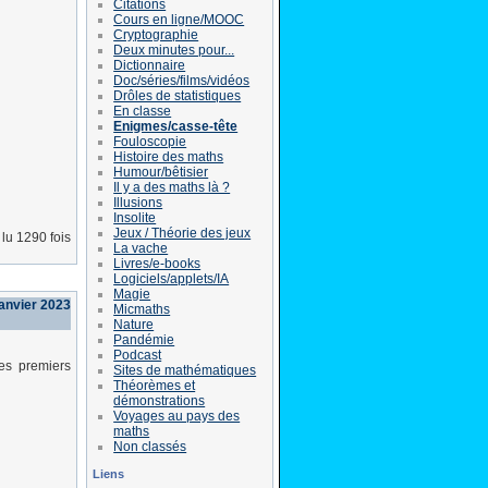
Citations
Cours en ligne/MOOC
Cryptographie
Deux minutes pour...
Dictionnaire
Doc/séries/films/vidéos
Drôles de statistiques
En classe
Enigmes/casse-tête
Fouloscopie
Histoire des maths
Humour/bêtisier
Il y a des maths là ?
Illusions
Insolite
Jeux / Théorie des jeux
lu 1290 fois
La vache
Livres/e-books
Logiciels/applets/IA
Magie
anvier 2023
Micmaths
Nature
Pandémie
Podcast
les premiers
Sites de mathématiques
Théorèmes et
démonstrations
Voyages au pays des
maths
Non classés
Liens