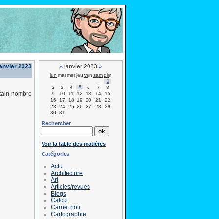
janvier 2023
janvier 2023
«
»
lun
mar
mer
jeu
ven
sam
dim
1
2
3
4
5
6
7
8
rtain nombre
9
10
11
12
13
14
15
16
17
18
19
20
21
22
23
24
25
26
27
28
29
30
31
Rechercher
Voir la table des matières
Catégories
Actu
Architecture
Art
Articles/revues
Blogs
Calcul
Carnet noir
Cartographie