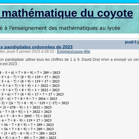
s mathématique du coyote
jeudi 5 
s pandigitales ordonnées de 2023
ller, jeudi 5 janvier 2023 à 09:33
-
Enigmes/casse-tête
n pandigitale utilise tous les chiffres de 1 à 9. David Draï m'en a envoyé un ce
at est 2023 :
 − 𝟓 + 𝟔) × 𝟕 × 𝟖 + 𝟗) = 𝟕 × 𝟐𝟖𝟗 = 𝟐𝟎𝟐𝟑
 𝟓 × 𝟔 − 𝟕) × (𝟖 + 𝟗) = 𝟏𝟏𝟗 × 𝟏𝟕 = 𝟐𝟎𝟐𝟑
 𝟓 + 𝟔 − 𝟕) × (𝟖 + 𝟗) = 𝟏𝟏𝟗 × 𝟏𝟕 = 𝟐𝟎𝟐𝟑
+ 𝟓 × 𝟔 + 𝟕) × 𝟖 + 𝟗) = 𝟏 + 𝟐𝟎𝟐𝟐 = 𝟐𝟎𝟐𝟑
− 𝟓 + 𝟔 × 𝟕) × 𝟖 + 𝟗) = 𝟏 + 𝟐𝟎𝟐𝟐 = 𝟐𝟎𝟐𝟑
 𝟓 + 𝟔) × 𝟕 × (𝟖 + 𝟗) = 𝟏𝟕 × 𝟕 × 𝟏𝟕 = 𝟐𝟎𝟐𝟑
(𝟓 − 𝟔) × 𝟕 × 𝟖 × 𝟗 = 𝟕 + 𝟐𝟎𝟏𝟔 = 𝟐𝟎𝟐𝟑
× 𝟓) × ((𝟔 − 𝟕) × 𝟖 − 𝟗) = −𝟏𝟏𝟗 × (−𝟏𝟕) = 𝟐𝟎𝟐𝟑
× (𝟓 + 𝟔𝟕𝟖 − 𝟗) = 𝟏 + 𝟐𝟎𝟐𝟐 = 𝟐𝟎𝟐𝟑
𝟔 − 𝟕 × (𝟖 + 𝟗)) = 𝟏 + 𝟐𝟎𝟐𝟐 = 𝟐𝟎𝟐𝟑
𝟔 + 𝟕 − 𝟖 × 𝟗 = 𝟐𝟎𝟗𝟓 − 𝟕𝟐 = 𝟐𝟎𝟐𝟑
+ 𝟔 + 𝟕 + 𝟖 − 𝟗) = 𝟏𝟏𝟗 × 𝟏𝟕 = 𝟐𝟎𝟐𝟑
 × 𝟓𝟔 − 𝟕 + 𝟖 × 𝟗) = 𝟕 × 𝟐𝟖𝟗 = 𝟐𝟎𝟐𝟑
 × 𝟓𝟔 + 𝟕 × 𝟖 + 𝟗) = 𝟕 × 𝟐𝟖𝟗 = 𝟐𝟎𝟐𝟑
 × (𝟓 + 𝟔𝟕) − 𝟖 + 𝟗) = 𝟕 × 𝟐𝟖𝟗 = 𝟐𝟎𝟐𝟑
 + 𝟓) × 𝟔 × 𝟕 − 𝟖𝟗) = 𝟕 × 𝟐𝟖𝟗 = 𝟐𝟎𝟐𝟑