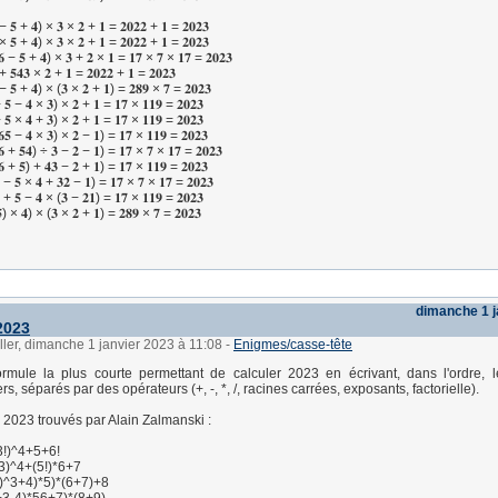
− 𝟓 + 𝟒) × 𝟑 × 𝟐 + 𝟏 = 𝟐𝟎𝟐𝟐 + 𝟏 = 𝟐𝟎𝟐𝟑
× 𝟓 + 𝟒) × 𝟑 × 𝟐 + 𝟏 = 𝟐𝟎𝟐𝟐 + 𝟏 = 𝟐𝟎𝟐𝟑
 − 𝟓 + 𝟒) × 𝟑 + 𝟐 × 𝟏 = 𝟏𝟕 × 𝟕 × 𝟏𝟕 = 𝟐𝟎𝟐𝟑
+ 𝟓𝟒𝟑 × 𝟐 + 𝟏 = 𝟐𝟎𝟐𝟐 + 𝟏 = 𝟐𝟎𝟐𝟑
− 𝟓 + 𝟒) × (𝟑 × 𝟐 + 𝟏) = 𝟐𝟖𝟗 × 𝟕 = 𝟐𝟎𝟐𝟑
 𝟓 − 𝟒 × 𝟑) × 𝟐 + 𝟏 = 𝟏𝟕 × 𝟏𝟏𝟗 = 𝟐𝟎𝟐𝟑
 𝟓 × 𝟒 + 𝟑) × 𝟐 + 𝟏 = 𝟏𝟕 × 𝟏𝟏𝟗 = 𝟐𝟎𝟐𝟑
𝟓 − 𝟒 × 𝟑) × 𝟐 − 𝟏) = 𝟏𝟕 × 𝟏𝟏𝟗 = 𝟐𝟎𝟐𝟑
 + 𝟓𝟒) ÷ 𝟑 − 𝟐 − 𝟏) = 𝟏𝟕 × 𝟕 × 𝟏𝟕 = 𝟐𝟎𝟐𝟑
 + 𝟓) + 𝟒𝟑 − 𝟐 + 𝟏) = 𝟏𝟕 × 𝟏𝟏𝟗 = 𝟐𝟎𝟐𝟑
 − 𝟓 × 𝟒 + 𝟑𝟐 − 𝟏) = 𝟏𝟕 × 𝟕 × 𝟏𝟕 = 𝟐𝟎𝟐𝟑
 + 𝟓 − 𝟒 × (𝟑 − 𝟐𝟏) = 𝟏𝟕 × 𝟏𝟏𝟗 = 𝟐𝟎𝟐𝟑
) × 𝟒) × (𝟑 × 𝟐 + 𝟏) = 𝟐𝟖𝟗 × 𝟕 = 𝟐𝟎𝟐𝟑
dimanche 1 j
2023
ller, dimanche 1 janvier 2023 à 11:08
-
Enigmes/casse-tête
ormule la plus courte permettant de calculer 2023 en écrivant, dans l'ordre, 
s, séparés par des opérateurs (+, -, *, /, racines carrées, exposants, factorielle).
 2023 trouvés par Alain Zalmanski :
3!)^4+5+6!
3)^4+(5!)*6+7
)^3+4)*5)*(6+7)+8