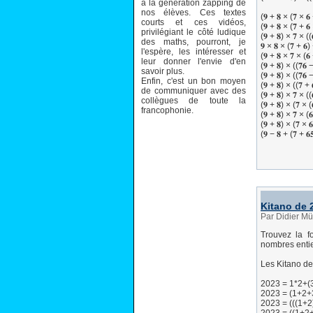
à la génération zapping de
nos élèves. Ces textes
(𝟗 + 𝟖 × (𝟕 × 𝟔 
courts et ces vidéos,
(𝟗 + 𝟖 × (𝟕 + 𝟔 
privilégiant le côté ludique
(𝟗 + 𝟖) × 𝟕 × ((
des maths, pourront, je
𝟗 × 𝟖 × (𝟕 + 𝟔) 
l'espère, les intéresser et
(𝟗 + 𝟖 × 𝟕 × (𝟔 
leur donner l'envie d'en
(𝟗 + 𝟖) × ((𝟕𝟔 −
savoir plus.
(𝟗 + 𝟖) × ((𝟕𝟔 −
Enfin, c'est un bon moyen
(𝟗 + 𝟖) × ((𝟕 + 
de communiquer avec des
(𝟗 + 𝟖) × 𝟕 × ((
collègues de toute la
(𝟗 + 𝟖) × (𝟕 × (
francophonie.
(𝟗 + 𝟖) × 𝟕 × (𝟔
(𝟗 + 𝟖) × (𝟕 × 𝟔
(𝟗 − 𝟖 + (𝟕 + 𝟔
Kitano de 
Par Didier Mü
Trouvez la f
nombres entier
Les Kitano de
2023 = 1*2+(
2023 = (1+2+
2023 = (((1+2