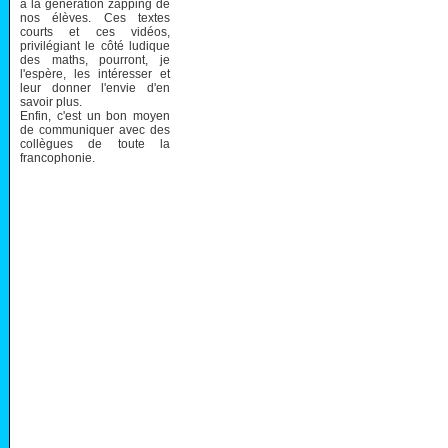
à la génération zapping de
nos élèves. Ces textes
courts et ces vidéos,
privilégiant le côté ludique
des maths, pourront, je
l'espère, les intéresser et
leur donner l'envie d'en
savoir plus.
Enfin, c'est un bon moyen
de communiquer avec des
collègues de toute la
francophonie.