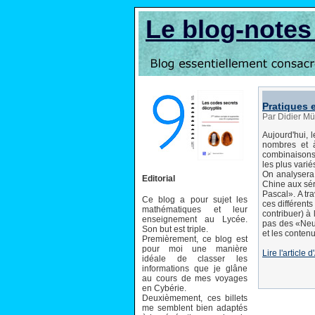
Le blog-note
Pratiques 
Par Didier Mü
Aujourd'hui, 
nombres et à
combinaisons 
les plus vari
On analysera 
Editorial
Chine aux sér
Pascal». A tra
Ce blog a pour sujet les
ces différents
mathématiques et leur
contribuer) à
enseignement au Lycée.
pas des «Neuf
Son but est triple.
et les conten
Premièrement, ce blog est
pour moi une manière
Lire l'articl
idéale de classer les
informations que je glâne
au cours de mes voyages
en Cybérie.
Deuxièmement, ces billets
me semblent bien adaptés