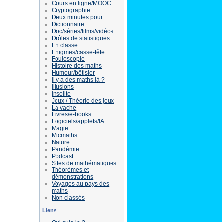
Cours en ligne/MOOC
Cryptographie
Deux minutes pour...
Dictionnaire
Doc/séries/films/vidéos
Drôles de statistiques
En classe
Enigmes/casse-tête
Fouloscopie
Histoire des maths
Humour/bêtisier
Il y a des maths là ?
Illusions
Insolite
Jeux / Théorie des jeux
La vache
Livres/e-books
Logiciels/applets/IA
Magie
Micmaths
Nature
Pandémie
Podcast
Sites de mathématiques
Théorèmes et
démonstrations
Voyages au pays des
maths
Non classés
Liens