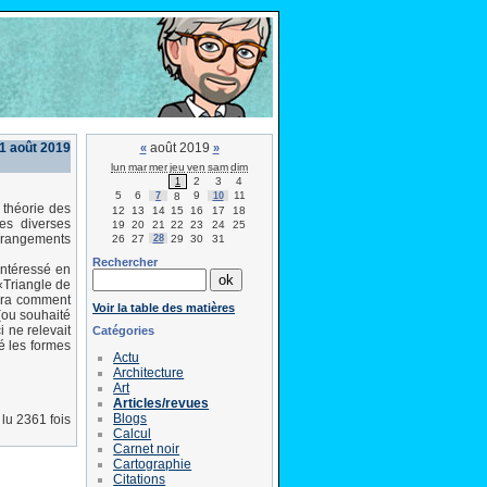
 1 août 2019
août 2019
«
»
lun
mar
mer
jeu
ven
sam
dim
2
3
4
1
5
6
9
11
7
8
10
 théorie des
12
13
14
15
16
17
18
es diverses
19
20
21
22
23
24
25
arrangements
26
27
28
29
30
31
Rechercher
intéressé en
«Triangle de
verra comment
Voir la table des matières
 (ou souhaité
 ne relevait
Catégories
é les formes
Actu
Architecture
Art
Articles/revues
Blogs
lu 2361 fois
Calcul
Carnet noir
Cartographie
Citations