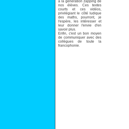
à la génération zapping de
nos élèves. Ces textes
courts et ces vidéos,
privilégiant le côté ludique
des maths, pourront, je
l'espère, les intéresser et
leur donner l'envie d'en
savoir plus.
Enfin, c'est un bon moyen
de communiquer avec des
collègues de toute la
francophonie.