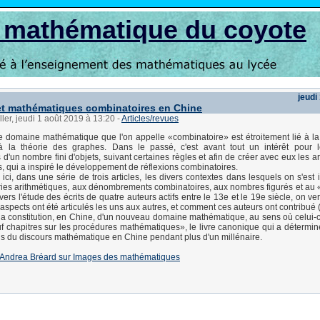
s mathématique du coyote
jeudi
et mathématiques combinatoires en Chine
ller, jeudi 1 août 2019 à 13:20
-
Articles/revues
le domaine mathématique que l'on appelle «combinatoire» est étroitement lié à la
 la théorie des graphes. Dans le passé, c'est avant tout un intérêt pour l
d'un nombre fini d'objets, suivant certaines règles et afin de créer avec eux les 
és, qui a inspiré le développement de réflexions combinatoires.
ici, dans une série de trois articles, les divers contextes dans lesquels on s'est 
ies arithmétiques, aux dénombrements combinatoires, aux nombres figurés et au 
vers l'étude des écrits de quatre auteurs actifs entre le 13e et le 19e siècle, on 
 aspects ont été articulés les uns aux autres, et comment ces auteurs ont contribué
 la constitution, en Chine, d'un nouveau domaine mathématique, au sens où celui-ci
 chapitres sur les procédures mathématiques», le livre canonique qui a détermin
us du discours mathématique en Chine pendant plus d'un millénaire.
e d'Andrea Bréard sur Images des mathématiques