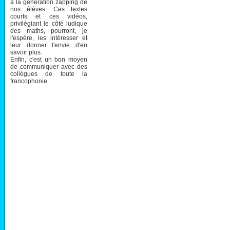
à la génération zapping de
nos élèves. Ces textes
courts et ces vidéos,
privilégiant le côté ludique
des maths, pourront, je
l'espère, les intéresser et
leur donner l'envie d'en
savoir plus.
Enfin, c'est un bon moyen
de communiquer avec des
collègues de toute la
francophonie.