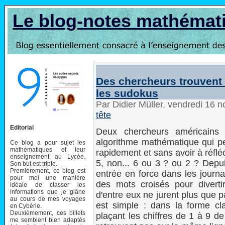
Le blog-notes mathémat
Des chercheurs trouvent
les sudokus
Par Didier Müller, vendredi 16
tête
Editorial
Deux chercheurs américains
algorithme mathématique qui pe
Ce blog a pour sujet les
mathématiques et leur
rapidement et sans avoir à réfléch
enseignement au Lycée.
5, non... 6 ou 3 ? ou 2 ? Depui
Son but est triple.
Premièrement, ce blog est
entrée en force dans les journa
pour moi une manière
des mots croisés pour divertir
idéale de classer les
informations que je glâne
d'entre eux ne jurent plus que p
au cours de mes voyages
est simple : dans la forme clas
en Cybérie.
Deuxièmement, ces billets
plaçant les chiffres de 1 à 9 d
me semblent bien adaptés