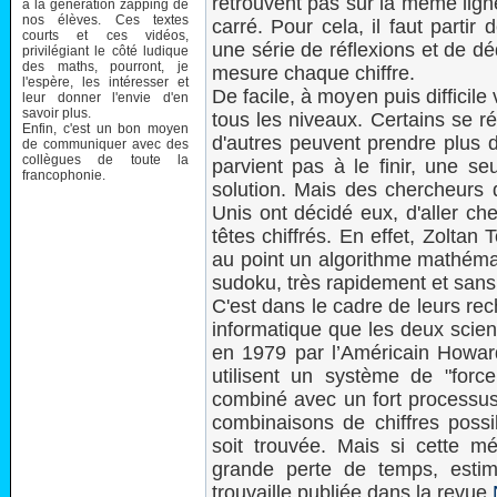
retrouvent pas sur la même lig
à la génération zapping de
nos élèves. Ces textes
carré. Pour cela, il faut partir
courts et ces vidéos,
une série de réflexions et de dé
privilégiant le côté ludique
des maths, pourront, je
mesure chaque chiffre.
l'espère, les intéresser et
De facile, à moyen puis difficile
leur donner l'envie d'en
savoir plus.
tous les niveaux. Certains se r
Enfin, c'est un bon moyen
d'autres peuvent prendre plus 
de communiquer avec des
collègues de toute la
parvient pas à le finir, une seu
francophonie.
solution. Mais des chercheurs 
Unis ont décidé eux, d'aller ch
têtes chiffrés. En effet, Zolta
au point un algorithme mathéma
sudoku, très rapidement et sans
C'est dans le cadre de leurs rec
informatique que les deux scient
en 1979 par l’Américain Howar
utilisent un système de "forc
combiné avec un fort processus 
combinaisons de chiffres possi
soit trouvée. Mais si cette mé
grande perte de temps, estime
trouvaille publiée dans la revue