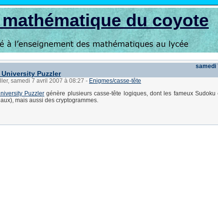
s mathématique du coyote
samedi 
 University Puzzler
ller, samedi 7 avril 2007 à 08:27
-
Enigmes/casse-tête
iversity Puzzler
génère plusieurs casse-tête logiques, dont les fameux Sudoku e
veaux), mais aussi des cryptogrammes.