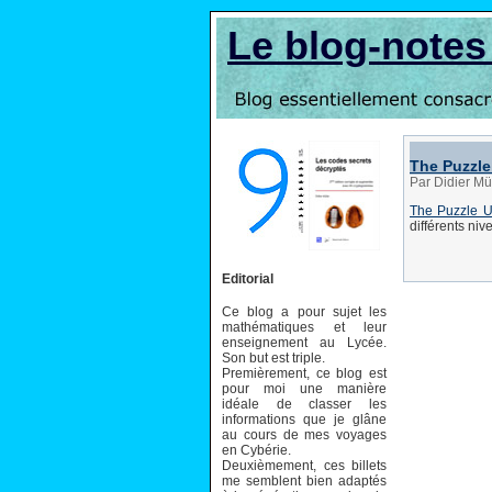
Le blog-note
The Puzzle
Par Didier Mü
The Puzzle Un
différents ni
Editorial
Ce blog a pour sujet les
mathématiques et leur
enseignement au Lycée.
Son but est triple.
Premièrement, ce blog est
pour moi une manière
idéale de classer les
informations que je glâne
au cours de mes voyages
en Cybérie.
Deuxièmement, ces billets
me semblent bien adaptés