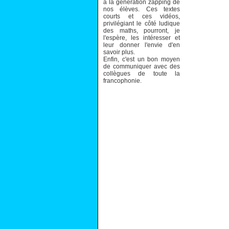
à la génération zapping de
nos élèves. Ces textes
courts et ces vidéos,
privilégiant le côté ludique
des maths, pourront, je
l'espère, les intéresser et
leur donner l'envie d'en
savoir plus.
Enfin, c'est un bon moyen
de communiquer avec des
collègues de toute la
francophonie.