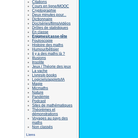
Citations
Cours en ligne/MOOC
Cryptographie
Deux minutes pour...
Dictionnaire
Doc/séries/films/vidéos
Drôles de statistiques
En classe
Enigmes/casse-tête
Fouloscopie
Histoire des maths
Humour/bêtisier
Il y a des maths là ?
Illusions
Insolite
Jeux / Théorie des jeux
La vache
Livres/e-books
Logiciels/applets/IA
Magie
Micmaths
Nature
Pandémie
Podcast
Sites de mathématiques
Théorèmes et
démonstrations
Voyages au pays des
maths
Non classés
Liens