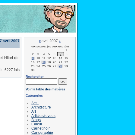
7 avril 2007
avril 2007
«
»
lun
mar
mer
jeu
ven
sam
dim
1
2
3
4
5
6
8
7
t Hitori (de
10
11
12
13
15
9
14
16
17
18
19
20
21
22
23
24
25
26
27
28
29
lu 6227 fois
30
Rechercher
Voir la table des matières
Catégories
Actu
Architecture
Art
Articles/revues
Blogs
Calcul
Carnet noir
Cartographie