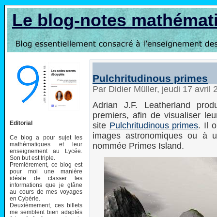
Le blog-notes mathémat
Pulchritudinous primes
Par Didier Müller, jeudi 17 avri
Adrian J.F. Leatherland pro
premiers, afin de visualiser leu
Editorial
site
Pulchritudinous primes
. Il
images astronomiques ou à un 
Ce blog a pour sujet les
mathématiques et leur
nommée Primes Island.
enseignement au Lycée.
Son but est triple.
Premièrement, ce blog est
pour moi une manière
idéale de classer les
informations que je glâne
au cours de mes voyages
en Cybérie.
Deuxièmement, ces billets
me semblent bien adaptés