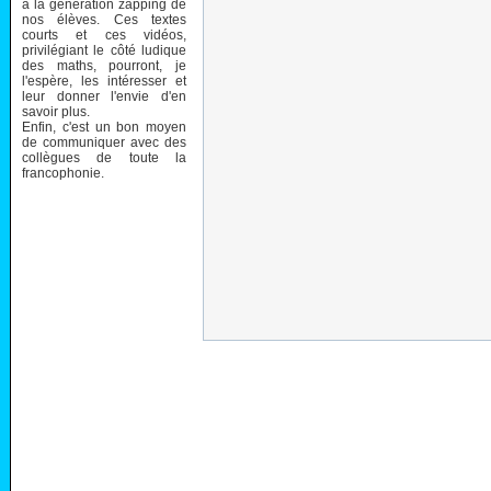
à la génération zapping de
nos élèves. Ces textes
courts et ces vidéos,
privilégiant le côté ludique
des maths, pourront, je
l'espère, les intéresser et
leur donner l'envie d'en
savoir plus.
Enfin, c'est un bon moyen
de communiquer avec des
collègues de toute la
francophonie.