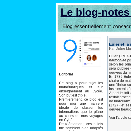
Le blog-note
Euler et l
Par Didier Mü
Euler (1707-1
harmoniae pri
selon les pri
sera publiée 
oeuvres du m
Editorial
En 1739 Euler
chaire de math
Ce blog a pour sujet les
une "thèse su
mathématiques et leur
instruments à
enseignement au Lycée.
A part le fai
Son but est triple.
restait proche
Premièrement, ce blog est
de morceaux d
pour moi une manière
(1727) et ses
idéale de classer les
oeuvre beauco
informations que je glâne
au cours de mes voyages
Voir l'article
en Cybérie.
Deuxièmement, ces billets
me semblent bien adaptés