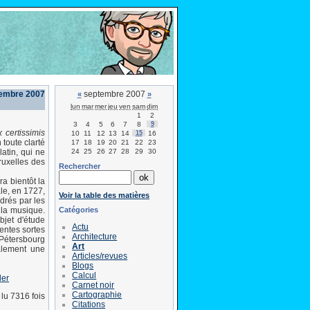
tembre 2007
septembre 2007
«
»
lun
mar
mer
jeu
ven
sam
dim
1
2
3
4
5
6
7
8
9
 certissimis
10
11
12
13
14
15
16
toute clarté
17
18
19
20
21
22
23
24
25
26
27
28
29
30
atin, qui ne
ruxelles des
Rechercher
a bientôt la
âle, en 1727,
Voir la table des matières
drés par les
Catégories
 la musique.
bjet d'étude
Actu
rentes sortes
Architecture
-Pétersbourg
Art
nalement une
Articles/revues
Blogs
Calcul
ler
Carnet noir
Cartographie
lu 7316 fois
Citations