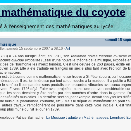
s mathématique du coyote
samedi 15 sep
a musique
ller, samedi 15 septembre 2007 à 08:16
-
Art
783) a 24 ans lorsqu'il écrit, en 1731, son
Tentamen novae theoriae musicae ex
ncipiis dilucide expositae
(Essai d'une nouvelle théorie de la musique, exposée en 
ncipes de l'harmonie les mieux fondés). C'est une oeuvre de 263 pages, écrite en l
qu'en 1739. Elle a été traduite en français un siècle plus tard avec l'édition de B
athématicien.
 est déjà connu comme mathématicien et se trouve à St Pétersbourg, où il occuper
ématiques. Il est fort intéressé par tout ce qui touche à la musique. Il a publié à B
r le son" où il compare les sons produits par les cordes vibrantes avec ceux engen
 vent. Et vers 1726 déjà, Euler avait projeté le plan d'une oeuvre considérable sur
t que les sons devaient y être notés par des numéros d'ordre dans la gamme, l'o
 des réalités musicales. La dernière section, par exemple, devait analyser les diffé
e musique (sarabande, courante, etc.). Mais le départ du mathématicien pour St
 autres travaux l'empêchèrent de poursuivre dans cette voie initiale. C'est fi
up plus mûrie qui vit le jour en 1739.
 complet de Patrice Bailhache :
La Musique traduite en Mathématiques: Leonhard Eu