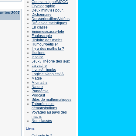
Cours en ligne/MOOC
Cryptographie
Deux minutes pour...
tembre 2007
Dictionnaire
Doc/séries/films/vidéos
Drôles de statistiques
En classe
Enigmes/casse-tête
Fouloscopie
Histoire des maths
Humour/bêtisier
Il y a des maths là ?
Illusions
Insolite
Jeux / Théorie des jeux
La vache
Livres/e-books
Logiciels/applets/IA
Magie
Micmaths
Nature
Pandémie
Podcast
Sites de mathématiques
Théorèmes et
démonstrations
Voyages au pays des
maths
Non classés
Liens
Qui suis-je ?