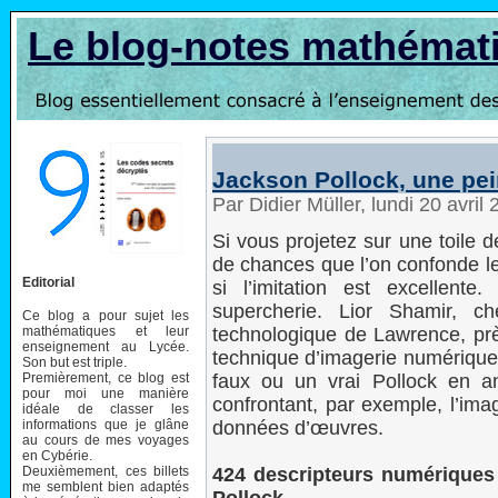
Le blog-notes mathémat
Jackson Pollock, une pei
Par Didier Müller, lundi 20 avri
Si vous projetez sur une toile 
de chances que l’on confonde le
Editorial
si l’imitation est excellente
supercherie. Lior Shamir, ch
Ce blog a pour sujet les
mathématiques et leur
technologique de Lawrence, près
enseignement au Lycée.
technique d’imagerie numérique 
Son but est triple.
Premièrement, ce blog est
faux ou un vrai Pollock en ana
pour moi une manière
confrontant, par exemple, l’im
idéale de classer les
informations que je glâne
données d’œuvres.
au cours de mes voyages
en Cybérie.
Deuxièmement, ces billets
424 descripteurs numériques 
me semblent bien adaptés