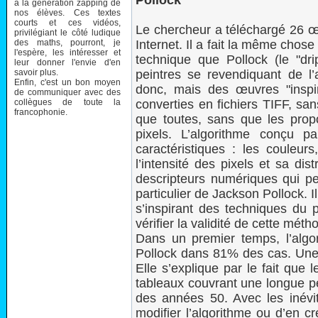
Pollock
à la génération zapping de
nos élèves. Ces textes
courts et ces vidéos,
Le chercheur a téléchargé 26 œ
privilégiant le côté ludique
des maths, pourront, je
Internet. Il a fait la même cho
l'espère, les intéresser et
technique que Pollock (le "dr
leur donner l'envie d'en
savoir plus.
peintres se revendiquant de l’a
Enfin, c'est un bon moyen
donc, mais des œuvres "insp
de communiquer avec des
collègues de toute la
converties en fichiers TIFF, sa
francophonie.
que toutes, sans que les propo
pixels. L’algorithme conçu p
caractéristiques : les couleurs
l’intensité des pixels et sa dist
descripteurs numériques qui per
particulier de Jackson Pollock. I
s’inspirant des techniques du p
vérifier la validité de cette mét
Dans un premier temps, l’algor
Pollock dans 81% des cas. Une
Elle s’explique par le fait que
tableaux couvrant une longue p
des années 50. Avec les inévit
modifier l’algorithme ou d’en cr