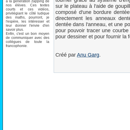
tourner grâce au système d'eng
à la génération zapping de
nos élèves. Ces textes
sur le plateau à l'aide de goupi
courts et ces vidéos,
composé d'une bordure dentée, 
privilégiant le côté ludique
des maths, pourront, je
directement les anneaux denté
l'espère, les intéresser et
dentée dans l'anneau, et une poi
leur donner l'envie d'en
savoir plus.
pour pouvoir tracer une courbe su
Enfin, c'est un bon moyen
pour dessiner et pour fournir la 
de communiquer avec des
collègues de toute la
francophonie.
Créé par
Anu
Garg
.