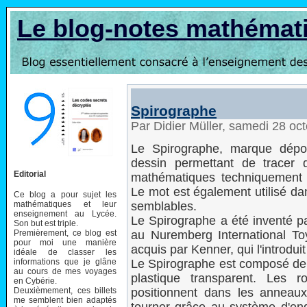
Le blog-notes mathémat
Spirographe
Par Didier Müller, samedi 28 oc
Le Spirographe, marque dépo
dessin permettant de tracer 
Editorial
mathématiques techniquement 
Le mot est également utilisé da
Ce blog a pour sujet les
mathématiques et leur
semblables.
enseignement au Lycée.
Le Spirographe a été inventé pa
Son but est triple.
Premièrement, ce blog est
au Nuremberg International Toy 
pour moi une manière
acquis par Kenner, qui l'introdu
idéale de classer les
informations que je glâne
Le Spirographe est composé de 
au cours de mes voyages
plastique transparent. Les 
en Cybérie.
Deuxièmement, ces billets
positionnent dans les anneaux
me semblent bien adaptés