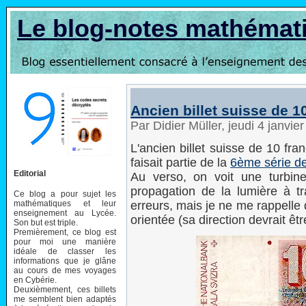
Le blog-notes mathémat
Ancien billet suisse de 1
Par Didier Müller, jeudi 4 janvi
L'ancien billet suisse de 10 fra
faisait partie de la
6ème série de
Editorial
Au verso, on voit une turbine
propagation de la lumière à tra
Ce blog a pour sujet les
mathématiques et leur
erreurs, mais je ne me rappelle
enseignement au Lycée.
orientée (sa direction devrait êt
Son but est triple.
Premièrement, ce blog est
pour moi une manière
idéale de classer les
informations que je glâne
au cours de mes voyages
en Cybérie.
Deuxièmement, ces billets
me semblent bien adaptés