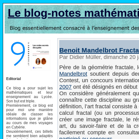
Le blog-notes mathémat
Benoit Mandelbrot Fracta
Par Didier Müller, dimanche 20 
Père de la géométrie fractale,
Mandelbrot
soutient depuis deu
Editorial
Contest, un concours internation
2007
ont été désignés en début
Ce blog a pour sujet les
mathématiques et leur
On considère généralement qu
enseignement au Lycée.
connaître cette discipline au g
Son but est triple.
Premièrement, ce blog est
définition, l’art fractal consiste
pour moi une manière
calcul fractal (ou un processus
idéale de classer les
informations que je glâne
créer une image fractale, le r
au cours de mes voyages
art, du savoir-faire et de la c
en Cybérie.
Deuxièmement, ces billets
facilement compte en consult
me semblent bien adaptés