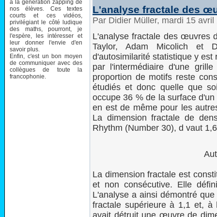
à la génération zapping de
L'analyse fractale des œ
nos élèves. Ces textes
courts et ces vidéos,
Par Didier Müller, mardi 15 avri
privilégiant le côté ludique
des maths, pourront, je
L'analyse fractale des œuvres
l'espère, les intéresser et
leur donner l'envie d'en
Taylor, Adam Micolich et 
savoir plus.
d'autosimilarité statistique y est
Enfin, c'est un bon moyen
de communiquer avec des
par l'intermédiaire d'une gril
collègues de toute la
proportion de motifs reste con
francophonie.
étudiés et donc quelle que soit
occupe 36 % de la surface d'un 
en est de même pour les autres
La dimension fractale de den
Rhythm (Number 30), d vaut 1,6
Au
La dimension fractale est const
et non consécutive. Elle déf
L'analyse a ainsi démontré que
fractale supérieure à 1,1 et, à 
avait détruit une œuvre de dime