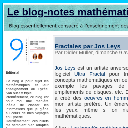
Le blog-notes mathémat
Fractales par Jos Leys
Par Didier Müller, dimanche 9 a
Jos Leys
est un artiste anversoi
Editorial
logiciel
Ultra Fractal
pour tra
concepts mathématiques en oeu
Ce blog a pour sujet les
mathématiques et leur
exemple les pavages de 
enseignement au Lycée.
empilements de disques, etc. D
Son but est triple.
Premièrement, ce blog est
a créé des
oeuvres en homm
pour moi une manière
mon artiste préféré. Un émerv
idéale de classer les
informations que je glâne
les yeux, même si on n'
au cours de mes voyages
mathématiques.
en Cybérie.
Deuxièmement, ces billets
me semblent bien adaptés