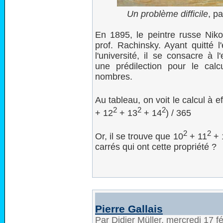
Un problème difficile
, p
En 1895, le peintre russe Nik
prof. Rachinsky. Ayant quitté 
l'université, il se consacre à
une prédilection pour le cal
nombres.
Au tableau, on voit le calcul à e
2
2
2
+ 12
+ 13
+ 14
) / 365
2
2
Or, il se trouve que 10
+ 11
+ 
carrés qui ont cette propriété ?
Pierre Gallais
Par Didier Müller, mercredi 17 f