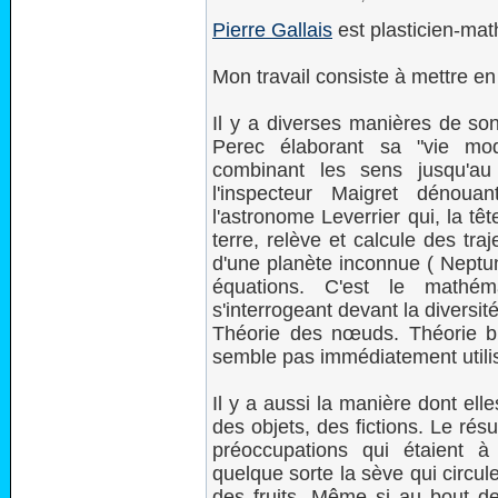
Pierre Gallais
est plasticien-mat
Mon travail consiste à mettre 
Il y a diverses manières de s
Perec élaborant sa "vie mo
combinant les sens jusqu'au
l'inspecteur Maigret dénouan
l'astronome Leverrier qui, la tê
terre, relève et calcule des traj
d'une planète inconnue ( Neptun
équations. C'est le mathéma
s'interrogeant devant la diversi
Théorie des nœuds. Théorie bie
semble pas immédiatement utili
Il y a aussi la manière dont ell
des objets, des fictions. Le rés
préoccupations qui étaient à
quelque sorte la sève qui circule
des fruits. Même si au bout de