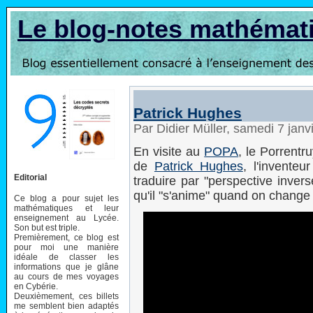
Le blog-notes mathémat
Patrick Hughes
Par Didier Müller, samedi 7 jan
En visite au
POPA
, le Porrentr
de
Patrick Hughes
, l'inventeu
Editorial
traduire par "perspective invers
qu'il "s'anime" quand on change
Ce blog a pour sujet les
mathématiques et leur
enseignement au Lycée.
Son but est triple.
Premièrement, ce blog est
pour moi une manière
idéale de classer les
informations que je glâne
au cours de mes voyages
en Cybérie.
Deuxièmement, ces billets
me semblent bien adaptés