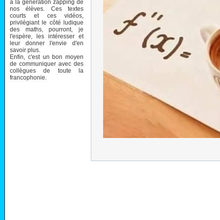
à la génération zapping de
nos élèves. Ces textes
courts et ces vidéos,
privilégiant le côté ludique
des maths, pourront, je
l'espère, les intéresser et
leur donner l'envie d'en
savoir plus.
Enfin, c'est un bon moyen
de communiquer avec des
collègues de toute la
francophonie.