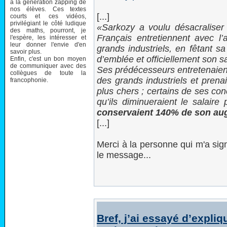
à la génération zapping de
nos élèves. Ces textes
[...]
courts et ces vidéos,
privilégiant le côté ludique
Sarkozy a voulu désacraliser 
des maths, pourront, je
Français entretiennent avec l’
l'espère, les intéresser et
leur donner l'envie d'en
grands industriels, en fêtant s
savoir plus.
d’emblée et officiellement son 
Enfin, c'est un bon moyen
de communiquer avec des
Ses prédécesseurs entretenaient
collègues de toute la
des grands industriels et prena
francophonie.
plus chers ; certains de ses co
qu’ils diminueraient le salaire
conservaient 140% de son au
[...]
Merci à la personne qui m'a sign
le message...
Bref, j’ai essayé d’expl