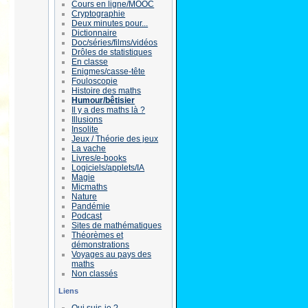
Cours en ligne/MOOC
Cryptographie
Deux minutes pour...
Dictionnaire
Doc/séries/films/vidéos
Drôles de statistiques
En classe
Enigmes/casse-tête
Fouloscopie
Histoire des maths
Humour/bêtisier
Il y a des maths là ?
Illusions
Insolite
Jeux / Théorie des jeux
La vache
Livres/e-books
Logiciels/applets/IA
Magie
Micmaths
Nature
Pandémie
Podcast
Sites de mathématiques
Théorèmes et
démonstrations
Voyages au pays des
maths
Non classés
Liens
Qui suis-je ?