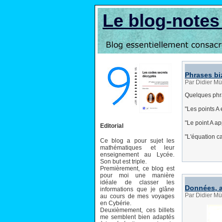
Le blog-note
Phrases bi
Par Didier Mü
Quelques phra
"Les points A 
"Le point A ap
Editorial
"L'équation ca
Ce blog a pour sujet les
mathématiques et leur
enseignement au Lycée.
Son but est triple.
Premièrement, ce blog est
pour moi une manière
idéale de classer les
Données, a
informations que je glâne
Par Didier Mü
au cours de mes voyages
en Cybérie.
Deuxièmement, ces billets
me semblent bien adaptés