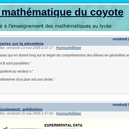
s mathématique du coyote
vendredi 
zarres sur la géométrie
ller, vendredi 23 mai 2008 à 07:27
-
Humour/bêtisier
ses qui en disent long sur le degré de compréhension des élèves en géométrie an
et B sont parallèles."
partient au vecteur v."
rtésienne d'un plan est une droite."
vendredi 
justement, prédiction
ller, vendredi 16 mai 2008 à 07:06
-
Humour/bêtisier