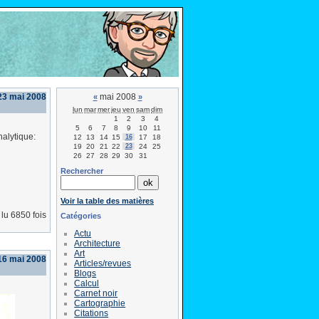
23 mai 2008
mai 2008
«
»
lun
mar
mer
jeu
ven
sam
dim
1
2
3
4
5
6
7
8
9
10
11
alytique:
12
13
14
15
16
17
18
19
20
21
22
23
24
25
26
27
28
29
30
31
Rechercher
Voir la table des matières
lu 6850 fois
Catégories
Actu
Architecture
Art
16 mai 2008
Articles/revues
Blogs
Calcul
Carnet noir
Cartographie
Citations