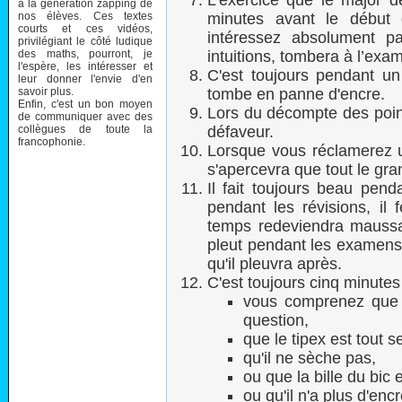
L’exercice que le major 
à la génération zapping de
nos élèves. Ces textes
minutes avant le début
courts et ces vidéos,
intéressez absolument p
privilégiant le côté ludique
des maths, pourront, je
intuitions, tombera à l’exa
l'espère, les intéresser et
C'est toujours pendant un 
leur donner l'envie d'en
savoir plus.
tombe en panne d'encre.
Enfin, c'est un bon moyen
Lors du décompte des point
de communiquer avec des
collègues de toute la
défaveur.
francophonie.
Lorsque vous réclamerez un
s'apercevra que tout le gran
Il fait toujours beau pend
pendant les révisions, il
temps redeviendra maussa
pleut pendant les examens,
qu'il pleuvra après.
C'est toujours cinq minutes
vous comprenez que 
question,
que le tipex est tout s
qu'il ne sèche pas,
ou que la bille du bic 
ou qu'il n'a plus d'encr