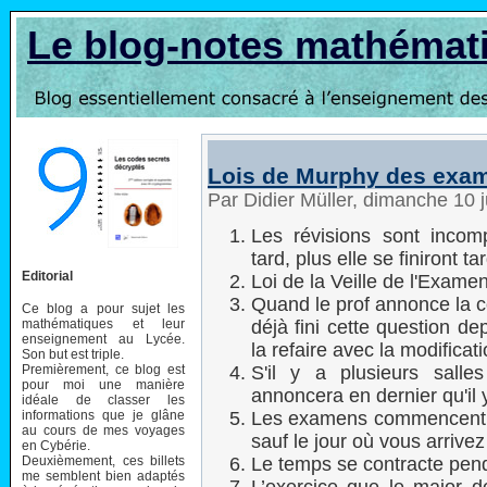
Le blog-notes mathémat
Lois de Murphy des exa
Par Didier Müller, dimanche 10 
Les révisions sont incom
tard, plus elle se finiront t
Editorial
Loi de la Veille de l'Exame
Quand le prof annonce la c
Ce blog a pour sujet les
mathématiques et leur
déjà fini cette question d
enseignement au Lycée.
la refaire avec la modificati
Son but est triple.
Premièrement, ce blog est
S'il y a plusieurs salle
pour moi une manière
annoncera en dernier qu'il 
idéale de classer les
informations que je glâne
Les examens commencent to
au cours de mes voyages
sauf le jour où vous arrive
en Cybérie.
Deuxièmement, ces billets
Le temps se contracte penda
me semblent bien adaptés