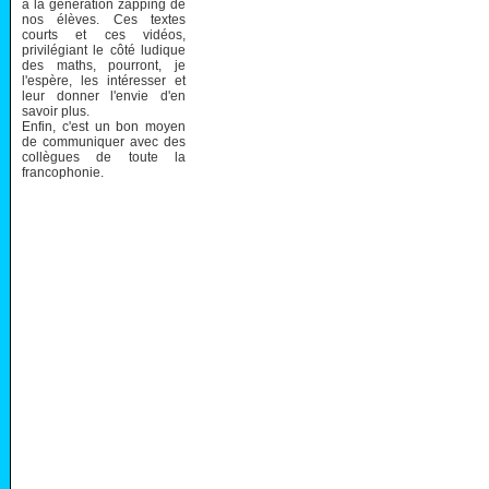
à la génération zapping de
nos élèves. Ces textes
courts et ces vidéos,
privilégiant le côté ludique
des maths, pourront, je
l'espère, les intéresser et
leur donner l'envie d'en
savoir plus.
Enfin, c'est un bon moyen
de communiquer avec des
collègues de toute la
francophonie.