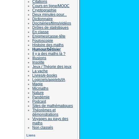
Citations
Cours en ligne/MOOC
Cryptographie
Deux minutes pour...
Dictionnaire
Doc/séries/films/vidéos
Drôles de statistiques
En classe
Enigmes/casse-tête
Fouloscopie
Histoire des maths
Humour/bêtisier
Il y a des maths là ?
Illusions
Insolite
Jeux / Théorie des jeux
La vache
Livres/e-books
Logiciels/applets/IA
Magie
Micmaths
Nature
Pandémie
Podcast
Sites de mathématiques
Théorèmes et
démonstrations
Voyages au pays des
maths
Non classés
Liens