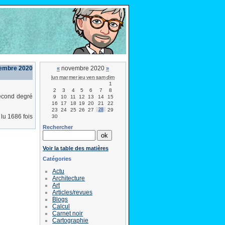
embre 2020
novembre 2020
«
»
lun
mar
mer
jeu
ven
sam
dim
1
2
3
4
5
6
7
8
second degré
9
10
11
12
13
14
15
16
17
18
19
20
21
22
23
24
25
26
27
28
29
lu 1686 fois
30
Rechercher
Voir la table des matières
Catégories
Actu
Architecture
Art
Articles/revues
Blogs
Calcul
Carnet noir
Cartographie