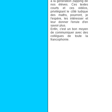
à la génération zapping de
nos élèves. Ces textes
courts et ces vidéos,
privilégiant le côté ludique
des maths, pourront, je
l'espère, les intéresser et
leur donner l'envie d'en
savoir plus.
Enfin, c'est un bon moyen
de communiquer avec des
collègues de toute la
francophonie.