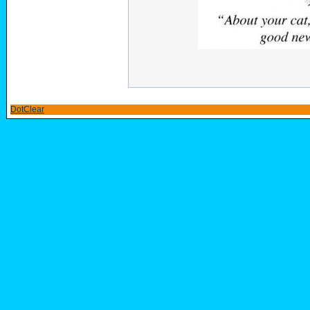
DotClear