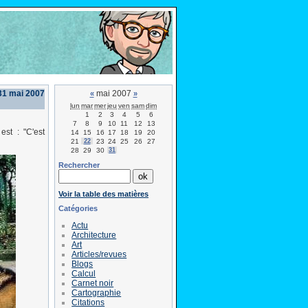
 31 mai 2007
mai 2007
«
»
lun
mar
mer
jeu
ven
sam
dim
1
2
3
4
5
6
7
8
9
10
11
12
13
est : "C'est
14
15
16
17
18
19
20
21
22
23
24
25
26
27
28
29
30
31
Rechercher
Voir la table des matières
Catégories
Actu
Architecture
Art
Articles/revues
Blogs
Calcul
Carnet noir
Cartographie
Citations