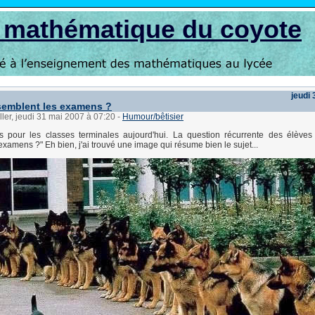
s mathématique du coyote
jeudi
semblent les examens ?
ller, jeudi 31 mai 2007 à 07:20
-
Humour/bêtisier
s pour les classes terminales aujourd'hui. La question récurrente des élèves 
xamens ?" Eh bien, j'ai trouvé une image qui résume bien le sujet...