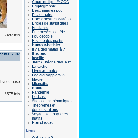
Cours en ligne/MOOC
Cryptographie
Deux minutes pour...
Dictionnaire
Doc/séries/films/vidéos
Drôles de statistiques
En classe
Enigmes/casse-tête
lu 7493 fois
Fouloscopie
Histoire des maths
Humour/bêtisier
Il y a des maths là ?
Illusions
22 mai 2007
Insolite
Jeux / Théorie des jeux
La vache
Livres/e-books
Logiciels/applets/IA
Magie
L'hypoténuse
Micmaths
Nature
Pandémie
lu 6575 fois
Podcast
Sites de mathématiques
Théorèmes et
démonstrations
Voyages au pays des
maths
Non classés
Liens
Qui suis-je ?