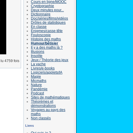
Cours en ligne/MOOC
Cryptographie
Deux minutes pour...
Dictionnaire
Doc/séries/films/vidéos
Drôles de statistiques
En classe
Enigmes/casse-tête
Fouloscopie
Histoire des maths
Humour/bêtisier
Il y a des maths là ?
Illusions
Insolite
Jeux / Théorie des jeux
lu 4759 fois
La vache
Livres/e-books
Logiciels/applets/IA
Magie
Micmaths
Nature
Pandémie
Podcast
Sites de mathématiques
Théorèmes et
démonstrations
Voyages au pays des
maths
Non classés
Liens
Qui suis-je ?