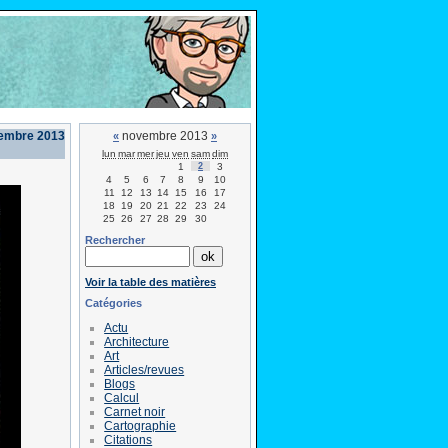
embre 2013
novembre 2013
«
»
lun
mar
mer
jeu
ven
sam
dim
1
2
3
4
5
6
7
8
9
10
11
12
13
14
15
16
17
18
19
20
21
22
23
24
25
26
27
28
29
30
Rechercher
Voir la table des matières
Catégories
Actu
Architecture
Art
Articles/revues
Blogs
Calcul
Carnet noir
Cartographie
Citations