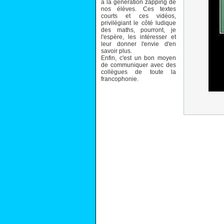
à la génération zapping de
nos élèves. Ces textes
courts et ces vidéos,
privilégiant le côté ludique
des maths, pourront, je
l'espère, les intéresser et
leur donner l'envie d'en
savoir plus.
Enfin, c'est un bon moyen
de communiquer avec des
collègues de toute la
francophonie.