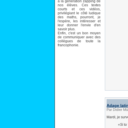
à la génération zapping de
nos élèves. Ces textes
courts et ces vidéos,
privilégiant le côté ludique
des maths, pourront, je
l'espère, les intéresser et
leur donner l'envie d'en
savoir plus.
Enfin, c'est un bon moyen
de communiquer avec des
collègues de toute la
francophonie.
Adage lati
Par Didier Mü
Mardi, je surv
Si tu