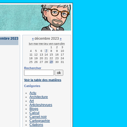
cembre 2023
décembre 2023
«
»
lun
mar
mer
jeu
ven
sam
dim
1
2
3
4
5
6
7
8
9
10
11
12
13
14
15
16
17
18
19
20
21
22
23
24
25
26
27
28
29
30
31
Rechercher
Voir la table des matières
Catégories
Actu
Architecture
Art
Articles/revues
Blogs
Calcul
Carnet noir
Cartographie
Citations