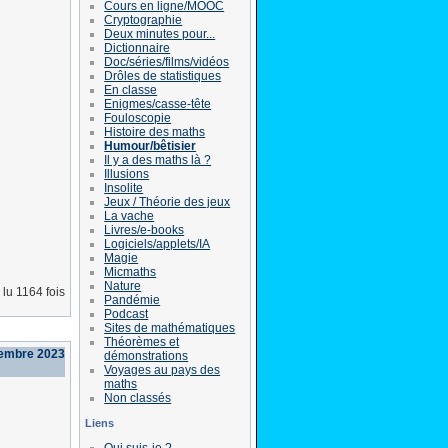
Cours en ligne/MOOC
Cryptographie
Deux minutes pour...
Dictionnaire
Doc/séries/films/vidéos
Drôles de statistiques
En classe
Enigmes/casse-tête
Fouloscopie
Histoire des maths
Humour/bêtisier
Il y a des maths là ?
Illusions
Insolite
Jeux / Théorie des jeux
La vache
Livres/e-books
Logiciels/applets/IA
Magie
Micmaths
Nature
lu 1164 fois
Pandémie
Podcast
Sites de mathématiques
Théorèmes et
cembre 2023
démonstrations
Voyages au pays des
maths
Non classés
Liens
Qui suis-je ?