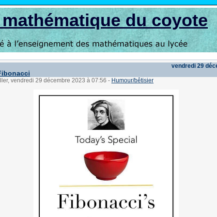
s mathématique du coyote
vendredi 29 dé
Fibonacci
ller, vendredi 29 décembre 2023 à 07:56
-
Humour/bêtisier